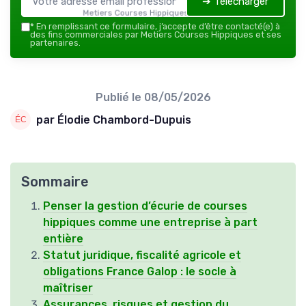
➔ Télécharger
Metiers Courses Hippiques — 2026
*
En remplissant ce formulaire, j’accepte d’être contacté(e) à
des fins commerciales par Metiers Courses Hippiques et ses
partenaires.
Publié le
08/05/2026
par Élodie Chambord-Dupuis
Sommaire
Penser la gestion d’écurie de courses
hippiques comme une entreprise à part
entière
Statut juridique, fiscalité agricole et
obligations France Galop : le socle à
maîtriser
Assurances, risques et gestion du