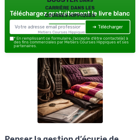
carrière dans les
Téléchargez gratuitement le livre blanc
courses hippiques
➔ Télécharger
Metiers Courses Hippiques — 2026
*
En remplissant ce formulaire, j’accepte d’être contacté(e) à
des fins commerciales par Metiers Courses Hippiques et ses
partenaires.
Penser la gestion d’écurie de