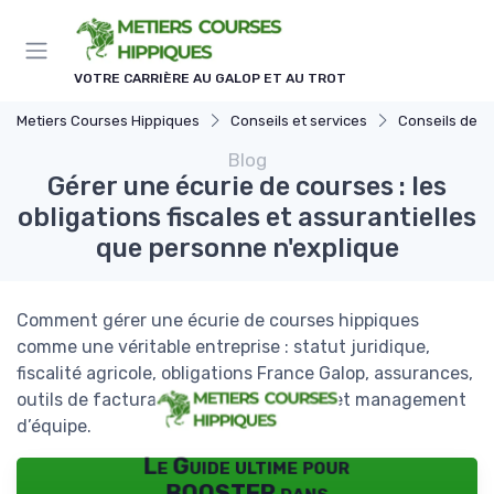
Panneau de gestion des cookies
VOTRE CARRIÈRE AU GALOP ET AU TROT
Metiers Courses Hippiques
Conseils et services
Conseils de ge
Blog
Gérer une écurie de courses : les
obligations fiscales et assurantielles
que personne n'explique
Comment gérer une écurie de courses hippiques
comme une véritable entreprise : statut juridique,
fiscalité agricole, obligations France Galop, assurances,
outils de facturation, tableau de bord et management
d’équipe.
Le Guide ultime pour
BOOSTER dans