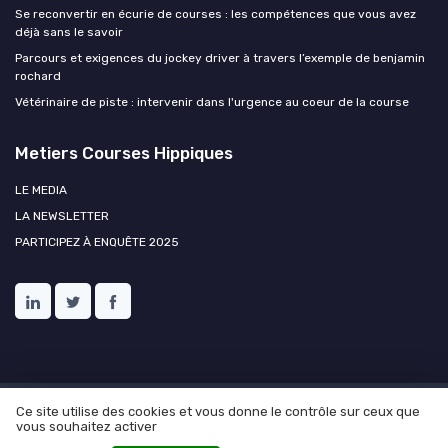
Se reconvertir en écurie de courses : les compétences que vous avez
déjà sans le savoir
Parcours et exigences du jockey driver à travers l’exemple de benjamin
rochard
Vétérinaire de piste : intervenir dans l'urgence au coeur de la course
Metiers Courses Hippiques
LE MEDIA
LA NEWSLETTER
PARTICIPEZ À ENQUÊTE 2025
Ce site utilise des cookies et vous donne le contrôle sur ceux que
Mentions légales
Politique de confidentialité
Ressources
vous souhaitez activer
humaines et courses hippiques