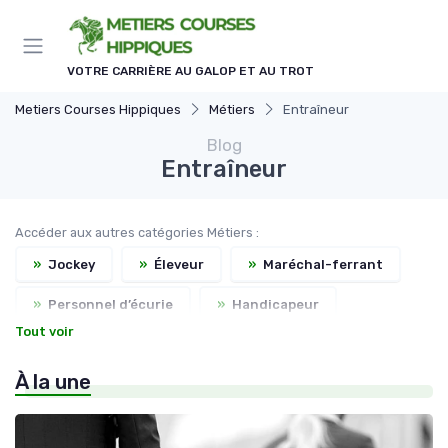
Panneau de gestion des cookies
VOTRE CARRIÈRE AU GALOP ET AU TROT
Metiers Courses Hippiques
Métiers
Entraîneur
Blog
Entraîneur
Accéder aux autres catégories Métiers :
»
Jockey
»
Éleveur
»
Maréchal-ferrant
»
Personnel d’écurie
»
Handicapeur
Tout voir
»
Commissaire de course
»
Assistant entraîneur
À la une
»
Directeur d’hippodrome
»
Vétérinaire équin