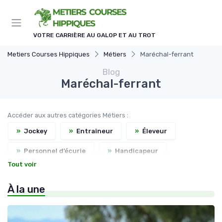
Panneau de gestion des cookies
VOTRE CARRIÈRE AU GALOP ET AU TROT
Metiers Courses Hippiques
Métiers
Maréchal-ferrant
Blog
Maréchal-ferrant
Accéder aux autres catégories Métiers :
»
Jockey
»
Entraîneur
»
Éleveur
»
Personnel d’écurie
»
Handicapeur
Tout voir
»
Commissaire de course
»
Assistant entraîneur
À la une
»
Directeur d’hippodrome
»
Vétérinaire équin