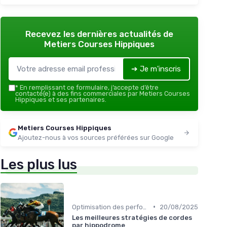
Recevez les dernières actualités de
Metiers Courses Hippiques
➔ Je m'inscris
*
En remplissant ce formulaire, j’accepte d’être
contacté(e) à des fins commerciales par Metiers Courses
Hippiques et ses partenaires.
Metiers Courses Hippiques
Ajoutez-nous à vos sources préférées sur Google
Les plus lus
•
Optimisation des performances
20/08/2025
Les meilleures stratégies de cordes
par hippodrome