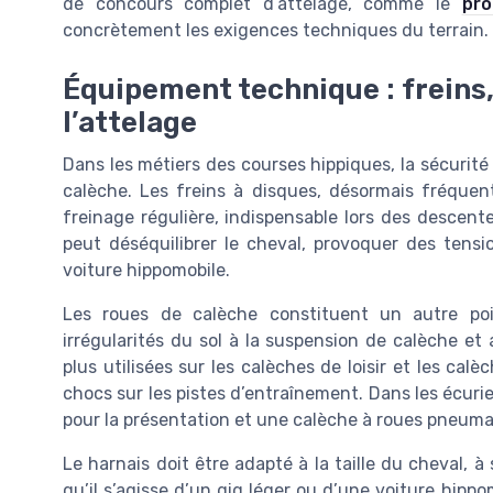
de concours complet d’attelage, comme le
pr
concrètement les exigences techniques du terrain.
Équipement technique : freins,
l’attelage
Dans les métiers des courses hippiques, la sécurité 
calèche. Les freins à disques, désormais fréquen
freinage régulière, indispensable lors des descent
peut déséquilibrer le cheval, provoquer des tensi
voiture hippomobile.
Les roues de calèche constituent un autre poin
irrégularités du sol à la suspension de calèche e
plus utilisées sur les calèches de loisir et les cal
chocs sur les pistes d’entraînement. Dans les écuri
pour la présentation et une calèche à roues pneumat
Le harnais doit être adapté à la taille du cheval, 
qu’il s’agisse d’un gig léger ou d’une voiture hippo