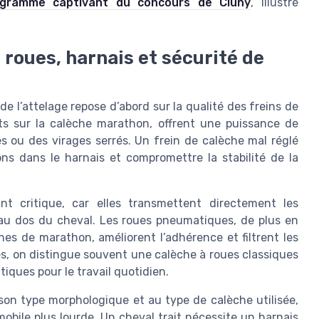
ogramme captivant du concours de Cluny
, illustre
 roues, harnais et sécurité de
de l’attelage repose d’abord sur la qualité des freins de
ts sur la calèche marathon, offrent une puissance de
es ou des virages serrés. Un frein de calèche mal réglé
ons dans le harnais et compromettre la stabilité de la
t critique, car elles transmettent directement les
t au dos du cheval. Les roues pneumatiques, de plus en
èches de marathon, améliorent l’adhérence et filtrent les
es, on distingue souvent une calèche à roues classiques
iques pour le travail quotidien.
à son type morphologique et au type de calèche utilisée,
mobile plus lourde. Un cheval trait nécessite un harnais