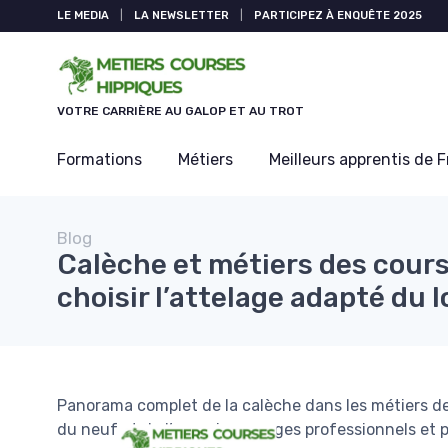
Panneau de gestion des cookies
LE MEDIA
|
LA NEWSLETTER
|
PARTICIPEZ À ENQUÊTE 2025
VOTRE CARRIÈRE AU GALOP ET AU TROT
Formations
Métiers
Meilleurs apprentis de 
Blog
Calèche et métiers des cours
choisir l’attelage adapté du 
Panorama complet de la calèche dans les métiers de
du neuf et de l’occasion, usages professionnels et