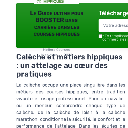
Télécharge
Le Guide ultime pour
BOOSTER dans
carrière dans les
courses hippiques
*
En remplissant
commerciales p
Metiers Courses
Calèche et métiers hippiques
Hippiques — 2026
: un attelage au cœur des
pratiques
La calèche occupe une place singulière dans les
métiers des courses hippiques, entre tradition
vivante et usage professionnel. Pour un cavalier
ou un meneur, comprendre chaque type de
calèche, de la calèche de loisir à la calèche
marathon, conditionne la sécurité, le confort et la
performance de l’attelage. Dans les écuries de