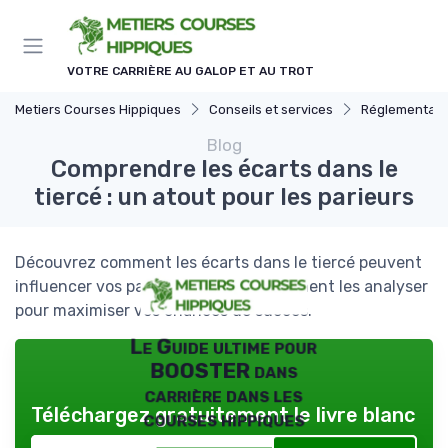
Panneau de gestion des cookies
VOTRE CARRIÈRE AU GALOP ET AU TROT
Metiers Courses Hippiques
Conseils et services
Réglementatio
Blog
Comprendre les écarts dans le
tiercé : un atout pour les parieurs
Découvrez comment les écarts dans le tiercé peuvent
influencer vos paris hippiques et comment les analyser
pour maximiser vos chances de succès.
Le Guide ultime pour
BOOSTER dans
carrière dans les
Téléchargez gratuitement le livre blanc
courses hippiques