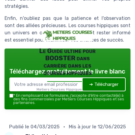
stratégies.
Enfin, n'oubliez pas que la patience et l'observation
sont des alliées précieuses. Les courses hippiques sont
un univers en constante évolution, et rester informé
est essentiel pour maximiser vos chances de succès.
Le Guide ultime pour
BOOSTER dans
carrière dans les
Téléchargez gratuitement le livre blanc
courses hippiques
➔ Télécharger
Metiers Courses Hippiques — 2026
*
En remplissant ce formulaire, j’accepte d’être contacté(e) à
des fins commerciales par Metiers Courses Hippiques et ses
partenaires.
Publié le
04/03/2025
• Mis à jour le
12/06/2025