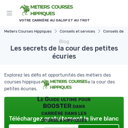
Panneau de gestion des cookies
VOTRE CARRIÈRE AU GALOP ET AU TROT
Metiers Courses Hippiques
Conseils et services
Conseils de ge
Blog
Les secrets de la cour des petites
écuries
Explorez les défis et opportunités des métiers des
courses hippiques à travers le prisme de la cour des
petites écuries.
Le Guide ultime pour
BOOSTER dans
carrière dans les
Téléchargez gratuitement le livre blanc
courses hippiques