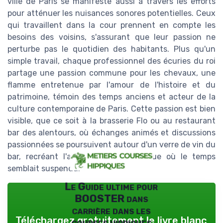
ville de Paris se manifeste aussi à travers les efforts
pour atténuer les nuisances sonores potentielles. Ceux
qui travaillent dans la cour prennent en compte les
besoins des voisins, s'assurant que leur passion ne
perturbe pas le quotidien des habitants. Plus qu'un
simple travail, chaque professionnel des écuries du roi
partage une passion commune pour les chevaux, une
flamme entretenue par l'amour de l'histoire et du
patrimoine, témoin des temps anciens et acteur de la
culture contemporaine de Paris. Cette passion est bien
visible, que ce soit à la brasserie Flo ou au restaurant
bar des alentours, où échanges animés et discussions
passionnées se poursuivent autour d'un verre de vin du
bar, recréant l'ambiance d'une époque où le temps
semblait suspendu.
Le Guide ultime pour
BOOSTER dans
carrière dans les
Téléchargez gratuitement le livre blanc
courses hippiques