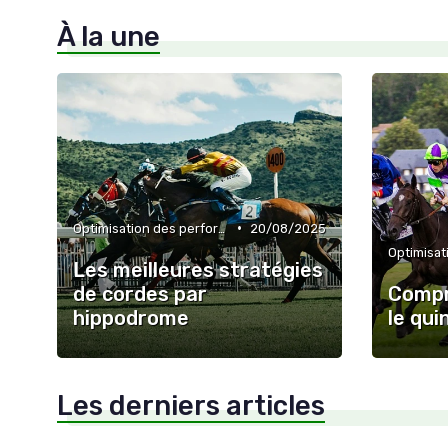
À la une
•
Optimisation des performances
20/08/2025
Les meilleures stratégies
de cordes par
Compr
hippodrome
le qui
Les derniers articles