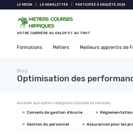
Panneau de gestion des cookies
LE MEDIA
|
LA NEWSLETTER
|
PARTICIPEZ À ENQUÊTE 2025
VOTRE CARRIÈRE AU GALOP ET AU TROT
Formations
Métiers
Meilleurs apprentis de 
Blog
Optimisation des performan
Accéder aux autres catégories Conseils et services :
»
Conseils de gestion d’écurie
»
Réglementation 
»
Gestion du personnel
»
Assurances pour les pr