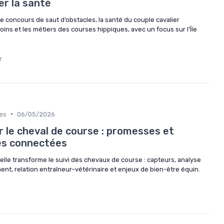
er la santé
 concours de saut d’obstacles, la santé du couple cavalier
e soins et les métiers des courses hippiques, avec un focus sur l’Île
r
•
es
06/05/2026
ur le cheval de course : promesses et
es connectées
ielle transforme le suivi des chevaux de course : capteurs, analyse
nt, relation entraîneur–vétérinaire et enjeux de bien-être équin.