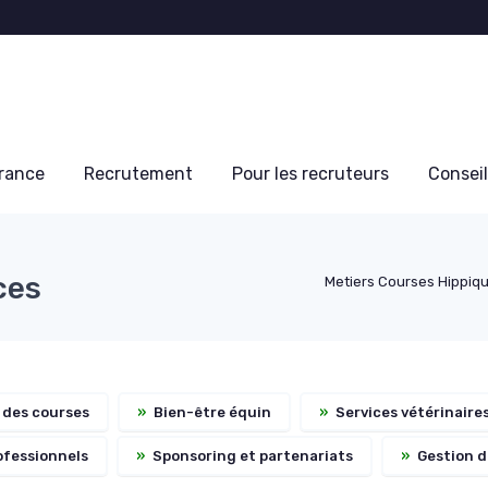
France
Recrutement
Pour les recruteurs
Conseil
ces
Metiers Courses Hippiq
des courses
»
Bien-être équin
»
Services vétérinaire
ofessionnels
»
Sponsoring et partenariats
»
Gestion d