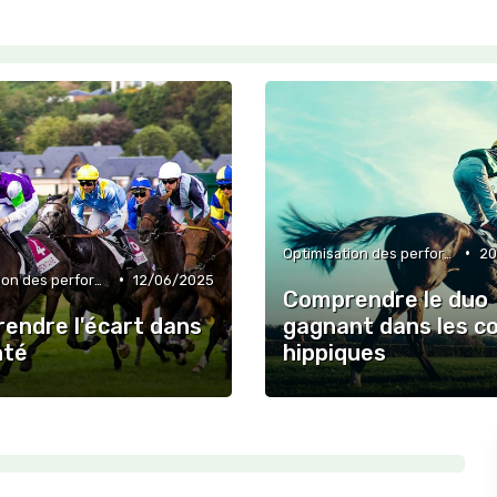
•
Optimisation des performances
20
•
Optimisation des performances
12/06/2025
Comprendre le duo
endre l'écart dans
gagnant dans les c
nté
hippiques