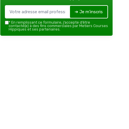
➔ Je m'inscris
*
En remplissant ce formulaire, j’accepte d’être
contacté(e) à des fins commerciales par Metiers Courses
Hippiques et ses partenaires.