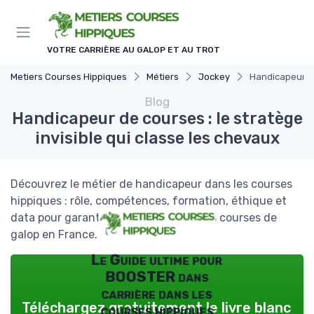
Panneau de gestion des cookies
VOTRE CARRIÈRE AU GALOP ET AU TROT
Metiers Courses Hippiques
Métiers
Jockey
Handicapeur de
Blog
Handicapeur de courses : le stratège
invisible qui classe les chevaux
Découvrez le métier de handicapeur dans les courses
hippiques : rôle, compétences, formation, éthique et
data pour garantir l’équité sportive des courses de
galop en France.
Le Guide ultime pour
BOOSTER dans
carrière dans les
Téléchargez gratuitement le livre blanc
courses hippiques