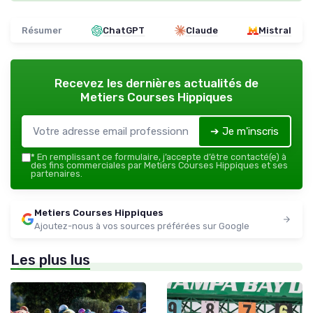
Résumer
ChatGPT
Claude
Mistral
Recevez les dernières actualités de
Metiers Courses Hippiques
➔ Je m'inscris
*
En remplissant ce formulaire, j’accepte d’être contacté(e) à
des fins commerciales par Metiers Courses Hippiques et ses
partenaires.
Metiers Courses Hippiques
Ajoutez-nous à vos sources préférées sur Google
Les plus lus