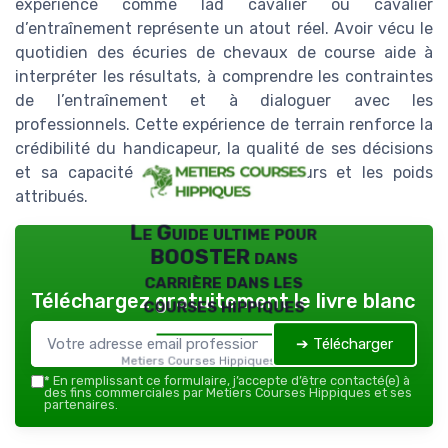
expérience comme lad cavalier ou cavalier
d’entraînement représente un atout réel. Avoir vécu le
quotidien des écuries de chevaux de course aide à
interpréter les résultats, à comprendre les contraintes
de l’entraînement et à dialoguer avec les
professionnels. Cette expérience de terrain renforce la
crédibilité du handicapeur, la qualité de ses décisions
et sa capacité à expliquer les valeurs et les poids
attribués.
Le Guide ultime pour
BOOSTER dans
carrière dans les
Téléchargez gratuitement le livre blanc
courses hippiques
➔ Télécharger
Metiers Courses Hippiques — 2026
*
En remplissant ce formulaire, j’accepte d’être contacté(e) à
des fins commerciales par Metiers Courses Hippiques et ses
partenaires.