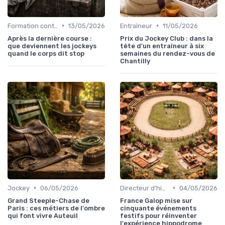
•
•
Formation continue
13/05/2026
Entraîneur
11/05/2026
Après la dernière course :
Prix du Jockey Club : dans la
que deviennent les jockeys
tête d'un entraîneur à six
quand le corps dit stop
semaines du rendez-vous de
Chantilly
•
•
Jockey
06/05/2026
Directeur d’hippodrome
04/05/2026
Grand Steeple-Chase de
France Galop mise sur
Paris : ces métiers de l'ombre
cinquante événements
qui font vivre Auteuil
festifs pour réinventer
l'expérience hippodrome