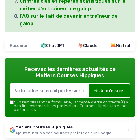
Chiffres clés et repères statistiques sur le
métier d’entraîneur de galop
FAQ sur le fait de devenir entraîneur de
galop
Résumer
ChatGPT
Claude
Mistral
Recevez les dernières actualités de
Metiers Courses Hippiques
➔ Je m'inscris
*
En remplissant ce formulaire, j’accepte d’être contacté(e) à
des fins commerciales par Metiers Courses Hippiques et ses
partenaires.
Metiers Courses Hippiques
Ajoutez-nous à vos sources préférées sur Google