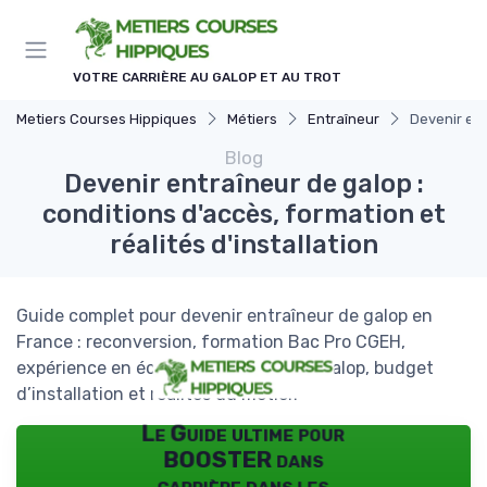
Panneau de gestion des cookies
VOTRE CARRIÈRE AU GALOP ET AU TROT
Metiers Courses Hippiques
Métiers
Entraîneur
Devenir ent
Blog
Devenir entraîneur de galop :
conditions d'accès, formation et
réalités d'installation
Guide complet pour devenir entraîneur de galop en
France : reconversion, formation Bac Pro CGEH,
expérience en écurie, licence France Galop, budget
d’installation et réalités du métier.
Le Guide ultime pour
BOOSTER dans
carrière dans les