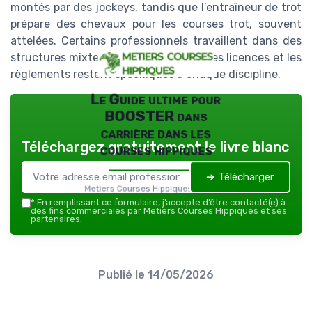
montés par des jockeys, tandis que l’entraîneur de trot
prépare des chevaux pour les courses trot, souvent
attelées. Certains professionnels travaillent dans des
structures mixtes de trot galop, mais les licences et les
règlements restent spécifiques à chaque discipline.
Le Guide ultime pour
BOOSTER dans
carrière dans les
Téléchargez gratuitement le livre blanc
courses hippiques
➔ Télécharger
Metiers Courses Hippiques — 2026
*
En remplissant ce formulaire, j’accepte d’être contacté(e) à
des fins commerciales par Metiers Courses Hippiques et ses
partenaires.
Publié le
14/05/2026