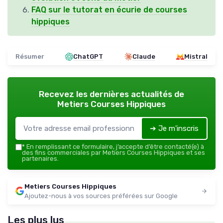
FAQ sur le tutorat en écurie de courses
hippiques
Résumer
ChatGPT
Claude
Mistral
Recevez les dernières actualités de
Metiers Courses Hippiques
➔ Je m'inscris
*
En remplissant ce formulaire, j’accepte d’être contacté(e) à
des fins commerciales par Metiers Courses Hippiques et ses
partenaires.
Metiers Courses Hippiques
Ajoutez-nous à vos sources préférées sur Google
Les plus lus