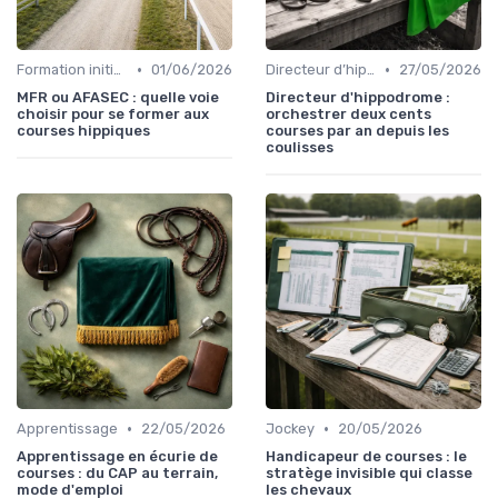
•
•
Formation initiale
01/06/2026
Directeur d’hippodrome
27/05/2026
MFR ou AFASEC : quelle voie
Directeur d'hippodrome :
choisir pour se former aux
orchestrer deux cents
courses hippiques
courses par an depuis les
coulisses
•
•
Apprentissage
22/05/2026
Jockey
20/05/2026
Apprentissage en écurie de
Handicapeur de courses : le
courses : du CAP au terrain,
stratège invisible qui classe
mode d'emploi
les chevaux