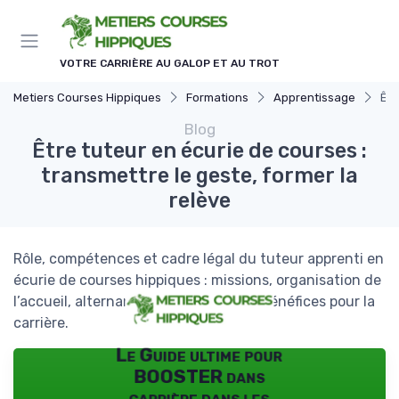
Panneau de gestion des cookies
VOTRE CARRIÈRE AU GALOP ET AU TROT
Metiers Courses Hippiques
Formations
Apprentissage
Êtr
Blog
Être tuteur en écurie de courses :
transmettre le geste, former la
relève
Rôle, compétences et cadre légal du tuteur apprenti en
écurie de courses hippiques : missions, organisation de
l’accueil, alternance AFASEC/MFR et bénéfices pour la
carrière.
Le Guide ultime pour
BOOSTER dans
carrière dans les