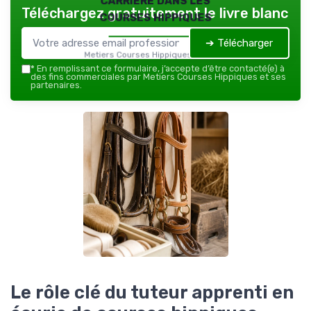
Téléchargez gratuitement le livre blanc
courses hippiques
➔ Télécharger
Metiers Courses Hippiques — 2026
*
En remplissant ce formulaire, j’accepte d’être contacté(e) à
des fins commerciales par Metiers Courses Hippiques et ses
partenaires.
Le rôle clé du tuteur apprenti en