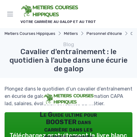
Panneau de gestion des cookies
VOTRE CARRIÈRE AU GALOP ET AU TROT
Metiers Courses Hippiques
Métiers
Personnel d’écurie
Cav
Blog
Cavalier d'entraînement : le
quotidien à l'aube dans une écurie
de galop
Plongez dans le quotidien d’un cavalier d’entraînement
en écurie de galop : horaires, soins, formation CAPA
lad, salaires, évolution et réalités du métier.
Le Guide ultime pour
BOOSTER dans
carrière dans les
Téléchargez gratuitement le livre blanc
courses hippiques