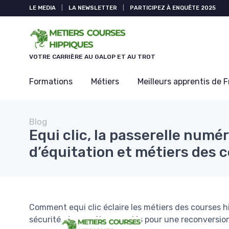
Panneau de gestion des cookies
LE MEDIA
|
LA NEWSLETTER
|
PARTICIPEZ À ENQUÊTE 2025
VOTRE CARRIÈRE AU GALOP ET AU TROT
Formations
Métiers
Meilleurs apprentis de 
Blog
Equi clic, la passerelle numé
d’équitation et métiers des 
Comment equi clic éclaire les métiers des courses hip
sécurité et compétences clés pour une reconversion