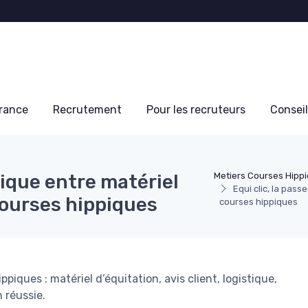
France
Recrutement
Pour les recruteurs
Conseil
rique entre matériel
Metiers Courses Hipp
Equi clic, la pass
courses hippiques
courses hippiques
piques : matériel d’équitation, avis client, logistique,
 réussie.