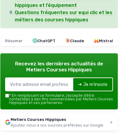
hippiques et l’équipement
Questions fréquentes sur equi clic et les
métiers des courses hippiques
Résumer
ChatGPT
Claude
Mistral
Recevez les dernières actualités de
Metiers Courses Hippiques
➔ Je m'inscris
*
En remplissant ce formulaire, j’accepte d’être
contacté(e) à des fins commerciales par Metiers Courses
Hippiques et ses partenaires.
Metiers Courses Hippiques
Ajoutez-nous à vos sources préférées sur Google