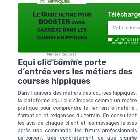
Télécharge
Le Guide ultime pour
BOOSTER dans
carrière dans les
courses hippiques
*
En remplissant
commerciales p
Metiers Courses
Equi clic comme porte
Hippiques — 2026
d’entrée vers les métiers des
courses hippiques
Dans l’univers des métiers des courses hippiques,
la plateforme equi clic s’impose comme un repère
pratique pour comprendre le lien entre matériel,
formation et exigences du terrain. En consultant
les avis de chaque client et les messages laissés
après une commande, les futurs professionnels
perçoivent très concrètement ce que signifie