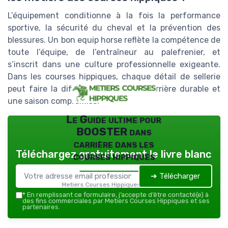
L’équipement conditionne à la fois la performance
sportive, la sécurité du cheval et la prévention des
blessures. Un bon equip horse reflète la compétence de
toute l’équipe, de l’entraîneur au palefrenier, et
s’inscrit dans une culture professionnelle exigeante.
Dans les courses hippiques, chaque détail de sellerie
peut faire la différence entre une carrière durable et
une saison compromise.
Le Guide ultime pour
BOOSTER dans
carrière dans les
Téléchargez gratuitement le livre blanc
courses hippiques
➔ Télécharger
Metiers Courses Hippiques — 2026
*
En remplissant ce formulaire, j’accepte d’être contacté(e) à
des fins commerciales par Metiers Courses Hippiques et ses
partenaires.