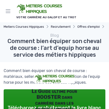
Panneau de gestion des cookies
VOTRE CARRIÈRE AU GALOP ET AU TROT
Metiers Courses Hippiques
Recrutement
Offres d’emploi
C
Blog
Comment bien équiper son cheval
de course : l’art d’equip horse au
service des métiers hippiques
Comment bien équiper son cheval de course :
matériaux, sellerie, budget et organisation de l’equip
horse pour les métiers des courses hippiques.
Le Guide ultime pour
BOOSTER dans
carrière dans les
Téléchargez gratuitement le livre blanc
courses hippiques