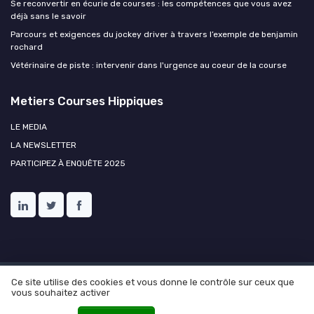
Se reconvertir en écurie de courses : les compétences que vous avez
déjà sans le savoir
Parcours et exigences du jockey driver à travers l’exemple de benjamin
rochard
Vétérinaire de piste : intervenir dans l'urgence au coeur de la course
Metiers Courses Hippiques
LE MEDIA
LA NEWSLETTER
PARTICIPEZ À ENQUÊTE 2025
Ce site utilise des cookies et vous donne le contrôle sur ceux que
Mentions légales
Politique de confidentialité
Ressources
vous souhaitez activer
humaines et courses hippiques