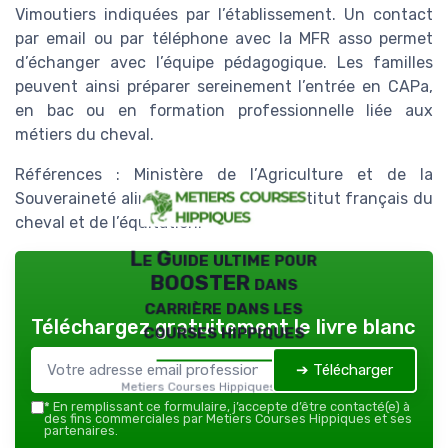
Vimoutiers indiquées par l’établissement. Un contact
par email ou par téléphone avec la MFR asso permet
d’échanger avec l’équipe pédagogique. Les familles
peuvent ainsi préparer sereinement l’entrée en CAPa,
en bac ou en formation professionnelle liée aux
métiers du cheval.
Références : Ministère de l’Agriculture et de la
Souveraineté alimentaire ; Onisep ; Institut français du
cheval et de l’équitation.
Le Guide ultime pour
BOOSTER dans
carrière dans les
Téléchargez gratuitement le livre blanc
courses hippiques
➔ Télécharger
Metiers Courses Hippiques — 2026
*
En remplissant ce formulaire, j’accepte d’être contacté(e) à
des fins commerciales par Metiers Courses Hippiques et ses
partenaires.