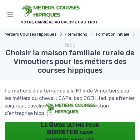
Panneau de gestion des cookies
VOTRE CARRIÈRE AU GALOP ET AU TROT
Metiers Courses Hippiques
Formations
Formation initiale
Blog
Choisir la maison familiale rurale de
Vimoutiers pour les métiers des
courses hippiques
Formations en alternance à la MFR de Vimoutiers pour
les métiers du cheval : CAPa, bac CGEH, lad, palefrenier
soigneur, cavalier d’entraînement et gestion
d’entreprise hippique.
Le Guide ultime pour
BOOSTER dans
carrière dans les