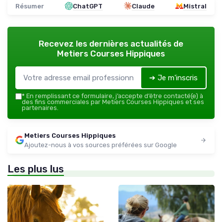
Résumer
ChatGPT
Claude
Mistral
Recevez les dernières actualités de
Metiers Courses Hippiques
➔ Je m'inscris
*
En remplissant ce formulaire, j’accepte d’être contacté(e) à
des fins commerciales par Metiers Courses Hippiques et ses
partenaires.
Metiers Courses Hippiques
Ajoutez-nous à vos sources préférées sur Google
Les plus lus