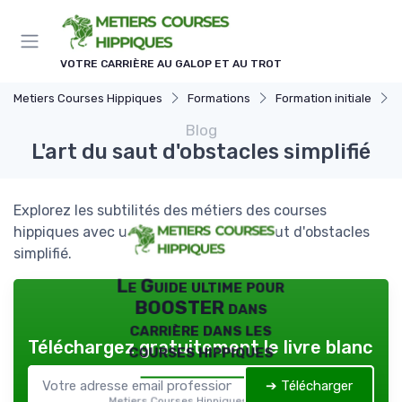
Panneau de gestion des cookies
VOTRE CARRIÈRE AU GALOP ET AU TROT
Metiers Courses Hippiques
Formations
Formation initiale
L
Blog
L'art du saut d'obstacles simplifié
Explorez les subtilités des métiers des courses
hippiques avec un focus sur l'art du saut d'obstacles
simplifié.
Le Guide ultime pour
BOOSTER dans
carrière dans les
Téléchargez gratuitement le livre blanc
courses hippiques
➔ Télécharger
Metiers Courses Hippiques — 2026