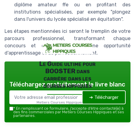
diplôme amateur ffe ou en profitant des
institutions spécialisées, par exemple "plongez
dans l'univers du lycée spécialisé en équitation".
Les étapes mentionnées ici seront le tremplin de votre
parcours professionnel, transformant chaque
concours et chaque prix en une opportunité
d'apprentissage et de perfectionnement.
Le Guide ultime pour
BOOSTER dans
carrière dans les
Téléchargez gratuitement le livre blanc
courses hippiques
➔ Télécharger
Metiers Courses Hippiques — 2026
*
En remplissant ce formulaire, j’accepte d’être contacté(e) à
des fins commerciales par Metiers Courses Hippiques et ses
partenaires.