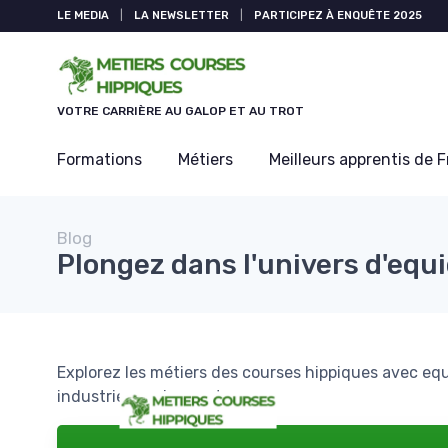
Panneau de gestion des cookies
LE MEDIA
|
LA NEWSLETTER
|
PARTICIPEZ À ENQUÊTE 2025
VOTRE CARRIÈRE AU GALOP ET AU TROT
Formations
Métiers
Meilleurs apprentis de 
Blog
Plongez dans l'univers d'equi
Explorez les métiers des courses hippiques avec equi
industrie passionnante.