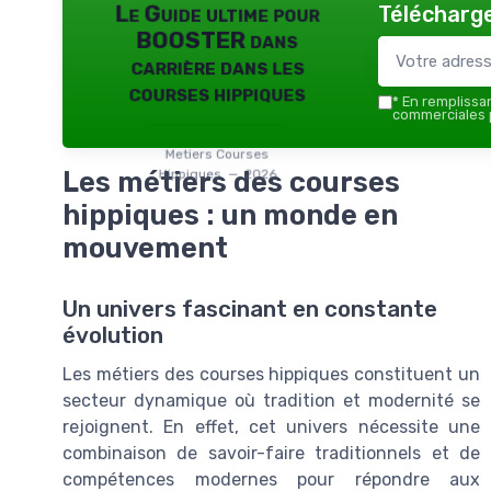
Télécharge
Le Guide ultime pour
BOOSTER dans
carrière dans les
courses hippiques
*
En remplissant
commerciales p
Metiers Courses
Les métiers des courses
Hippiques — 2026
hippiques : un monde en
mouvement
Un univers fascinant en constante
évolution
Les métiers des courses hippiques constituent un
secteur dynamique où tradition et modernité se
rejoignent. En effet, cet univers nécessite une
combinaison de savoir-faire traditionnels et de
compétences modernes pour répondre aux