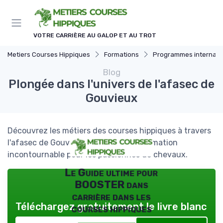
Panneau de gestion des cookies
VOTRE CARRIÈRE AU GALOP ET AU TROT
Metiers Courses Hippiques
Formations
Programmes internation
Blog
Plongée dans l'univers de l'afasec de
Gouvieux
Découvrez les métiers des courses hippiques à travers
l'afasec de Gouvieux, un centre de formation
incontournable pour les passionnés de chevaux.
Le Guide ultime pour
BOOSTER dans
carrière dans les
Téléchargez gratuitement le livre blanc
courses hippiques