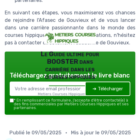
partenaires.
En suivant ces étapes, vous maximiserez vos chances
de rejoindre l'Afasec de Gouvieux et de vous lancer
dans une carrière passionnante dans le monde des
courses hippiques. Pour plus d'informations, n'hésitez
pas à contacter directement l'académie de Gouvieux.
Le Guide ultime pour
BOOSTER dans
carrière dans les
Téléchargez gratuitement le livre blanc
courses hippiques
➔ Télécharger
Metiers Courses Hippiques — 2026
*
En remplissant ce formulaire, j’accepte d’être contacté(e) à
des fins commerciales par Metiers Courses Hippiques et ses
partenaires.
Publié le
09/05/2025
• Mis à jour le
09/05/2025