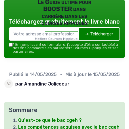
Le Guide ultime pour
BOOSTER dans
carrière dans les
Téléchargez gratuitement le livre blanc
courses hippiques
➔ Télécharger
Metiers Courses Hippiques — 2026
*
En remplissant ce formulaire, j’accepte d’être contacté(e) à
des fins commerciales par Metiers Courses Hippiques et ses
partenaires.
Publié le
14/05/2025
• Mis à jour le
15/05/2025
par Amandine Jolicoeur
Sommaire
Qu'est-ce que le bac cgeh ?
Les compétences acquises avec le bac cgeh