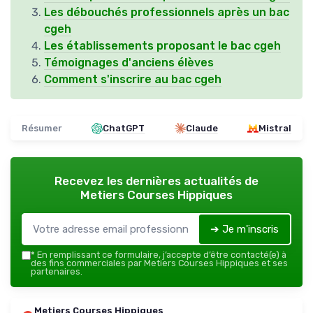
Les débouchés professionnels après un bac
cgeh
Les établissements proposant le bac cgeh
Témoignages d'anciens élèves
Comment s'inscrire au bac cgeh
Résumer
ChatGPT
Claude
Mistral
Recevez les dernières actualités de
Metiers Courses Hippiques
➔ Je m'inscris
*
En remplissant ce formulaire, j’accepte d’être contacté(e) à
des fins commerciales par Metiers Courses Hippiques et ses
partenaires.
Metiers Courses Hippiques