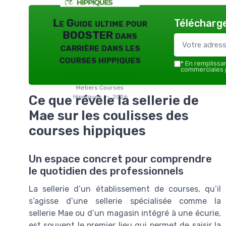
Télécharge
Le Guide ultime pour
BOOSTER dans
carrière dans les
courses hippiques
*
En remplissant
commerciales p
Metiers Courses
Ce que révèle la sellerie de
Hippiques — 2026
Mae sur les coulisses des
courses hippiques
Un espace concret pour comprendre
le quotidien des professionnels
La sellerie d’un établissement de courses, qu’il
s’agisse d’une sellerie spécialisée comme la
sellerie Mae ou d’un magasin intégré à une écurie,
est souvent le premier lieu qui permet de saisir la