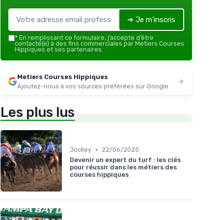
➔ Je m'inscris
*
En remplissant ce formulaire, j’accepte d’être
contacté(e) à des fins commerciales par Metiers Courses
Hippiques et ses partenaires.
Metiers Courses Hippiques
Ajoutez-nous à vos sources préférées sur Google
Les plus lus
•
Jockey
22/06/2025
Devenir un expert du turf : les clés
pour réussir dans les métiers des
courses hippiques