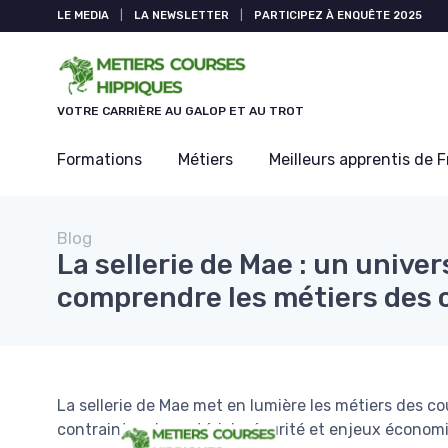
Panneau de gestion des cookies
LE MEDIA
|
LA NEWSLETTER
|
PARTICIPEZ À ENQUÊTE 2025
VOTRE CARRIÈRE AU GALOP ET AU TROT
Formations
Métiers
Meilleurs apprentis de 
Blog
La sellerie de Mae : un univer
comprendre les métiers des 
La sellerie de Mae met en lumière les métiers des cou
contraintes du matériel, sécurité et enjeux économiq