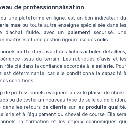
iveau de professionnalisation
ou une plateforme en ligne, est un bon indicateur du
lerie mae
ou toute autre enseigne spécialisée dans les
ce d’achat fluide, avec un
paiement
sécurisé, une
son
maîtrisés et une gestion rigoureuse des
colis
.
essionnels mettent en avant des fiches
articles
détaillées,
xpérience issus du terrain. Les rubriques d’
avis
et les
 rôle clé dans la confiance accordée à la
sellerie
. Pour
e est déterminante, car elle conditionne la capacité à
nes conditions.
p de professionnels évoquent aussi le
plaisir
de choisir
ues
ou de tester un nouveau type de selle ou de bridon.
e dans les retours de
clients
sur les
produits qualité
,
 sellerie et à l’équipement du cheval de course. Elle sera
ionnels, la formation et les enjeux économiques qui