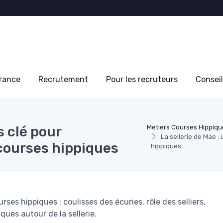
France
Recrutement
Pour les recruteurs
Conseil
s clé pour
Metiers Courses Hippiq
La sellerie de Mae :
courses hippiques
hippiques
rses hippiques : coulisses des écuries, rôle des selliers,
ues autour de la sellerie.