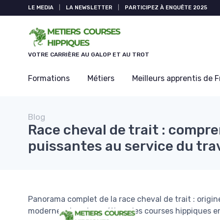
Panneau de gestion des cookies
LE MEDIA
|
LA NEWSLETTER
|
PARTICIPEZ À ENQUÊTE 2025
VOTRE CARRIÈRE AU GALOP ET AU TROT
Formations
Métiers
Meilleurs apprentis de 
Blog
Race cheval de trait : compr
puissantes au service du tra
Panorama complet de la race cheval de trait : origin
modernes dans les métiers des courses hippiques e