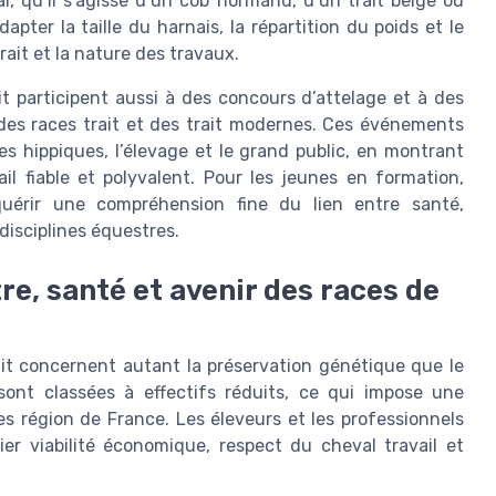
l, qu’il s’agisse d’un cob normand, d’un trait belge ou
pter la taille du harnais, la répartition du poids et le
ait et la nature des travaux.
t participent aussi à des concours d’attelage et à des
é des races trait et des trait modernes. Ces événements
es hippiques, l’élevage et le grand public, en montrant
il fiable et polyvalent. Pour les jeunes en formation,
quérir une compréhension fine du lien entre santé,
disciplines équestres.
re, santé et avenir des races de
ait concernent autant la préservation génétique que le
sont classées à effectifs réduits, ce qui impose une
es région de France. Les éleveurs et les professionnels
er viabilité économique, respect du cheval travail et