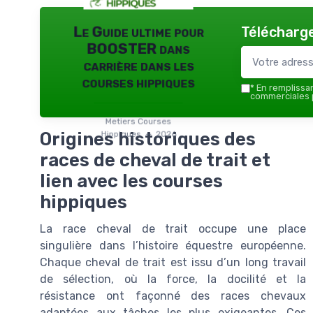
Télécharge
Le Guide ultime pour
BOOSTER dans
carrière dans les
courses hippiques
*
En remplissant
commerciales p
Metiers Courses
Origines historiques des
Hippiques — 2026
races de cheval de trait et
lien avec les courses
hippiques
La race cheval de trait occupe une place
singulière dans l’histoire équestre européenne.
Chaque cheval de trait est issu d’un long travail
de sélection, où la force, la docilité et la
résistance ont façonné des races chevaux
adaptées aux tâches les plus exigeantes. Ces