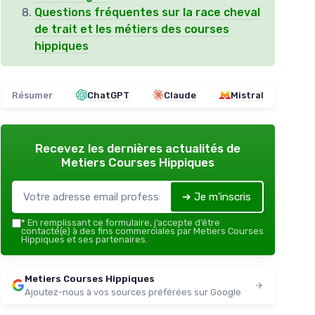
Questions fréquentes sur la race cheval
de trait et les métiers des courses
hippiques
Résumer
ChatGPT
Claude
Mistral
Recevez les dernières actualités de
Metiers Courses Hippiques
➔ Je m'inscris
*
En remplissant ce formulaire, j’accepte d’être
contacté(e) à des fins commerciales par Metiers Courses
Hippiques et ses partenaires.
Metiers Courses Hippiques
Ajoutez-nous à vos sources préférées sur Google