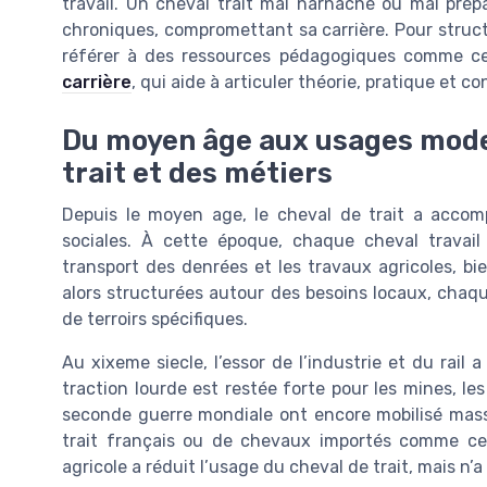
travail. Un cheval trait mal harnaché ou mal prép
chroniques, compromettant sa carrière. Pour structu
référer à des ressources pédagogiques comme c
carrière
, qui aide à articuler théorie, pratique et 
Du moyen âge aux usages moder
trait et des métiers
Depuis le moyen age, le cheval de trait a acco
sociales. À cette époque, chaque cheval travail 
transport des denrées et les travaux agricoles, bie
alors structurées autour des besoins locaux, chaqu
de terroirs spécifiques.
Au xixeme siecle, l’essor de l’industrie et du rail
traction lourde est restée forte pour les mines, les
seconde guerre mondiale ont encore mobilisé massi
trait français ou de chevaux importés comme cert
agricole a réduit l’usage du cheval de trait, mais n’a