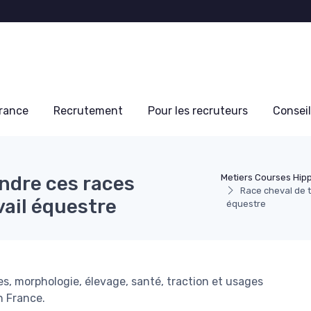
France
Recrutement
Pour les recruteurs
Conseil
endre ces races
Metiers Courses Hip
Race cheval de t
vail équestre
équestre
es, morphologie, élevage, santé, traction et usages
n France.