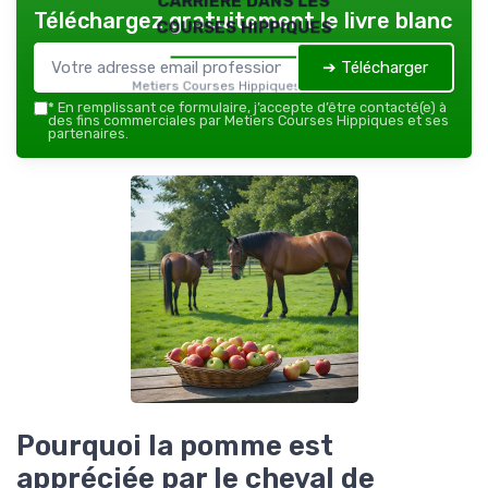
Téléchargez gratuitement le livre blanc
courses hippiques
➔ Télécharger
Metiers Courses Hippiques — 2026
*
En remplissant ce formulaire, j’accepte d’être contacté(e) à
des fins commerciales par Metiers Courses Hippiques et ses
partenaires.
Pourquoi la pomme est
appréciée par le cheval de