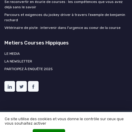
Se reconvertir en écurie de courses : les compétences que vous avez
déjà sans le savoir
Parcours et exigences du jockey driver à travers l’exemple de benjamin
rochard
Vétérinaire de piste : intervenir dans l'urgence au coeur de la course
Metiers Courses Hippiques
LE MEDIA
LA NEWSLETTER
PARTICIPEZ À ENQUÊTE 2025
Ce site utilise des cookies et vous donne le contrôle sur ceux que
Mentions légales
Politique de confidentialité
Ressources
vous souhaitez activer
humaines et courses hippiques