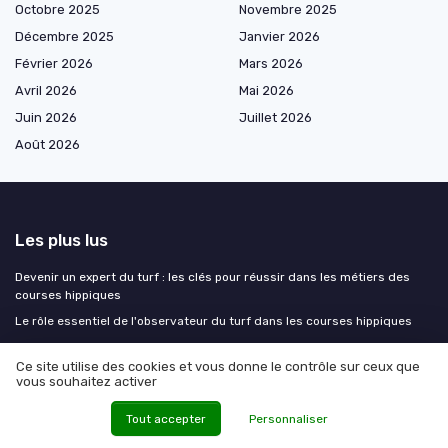
Octobre 2025
Novembre 2025
Décembre 2025
Janvier 2026
Février 2026
Mars 2026
Avril 2026
Mai 2026
Juin 2026
Juillet 2026
Août 2026
Les plus lus
Devenir un expert du turf : les clés pour réussir dans les métiers des
courses hippiques
Le rôle essentiel de l'observateur du turf dans les courses hippiques
Les meilleures stratégies de cordes par hippodrome
Ce site utilise des cookies et vous donne le contrôle sur ceux que
Comprendre les écarts dans le tiercé : un atout pour les parieurs
vous souhaitez activer
Comprendre l'écart dans le quinté
Tout accepter
Personnaliser