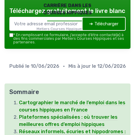
carrière dans les
Téléchargez gratuitement le livre blanc
courses hippiques
➔ Télécharger
Metiers Courses Hippiques — 2026
*
En remplissant ce formulaire, j’accepte d’être contacté(e) à
des fins commerciales par Metiers Courses Hippiques et ses
partenaires.
Publié le
10/06/2026
• Mis à jour le
12/06/2026
Sommaire
Cartographier le marché de l’emploi dans les
courses hippiques en France
Plateformes spécialisées : où trouver les
meilleures offres d’emploi hippiques
Réseaux informels, écuries et hippodromes :