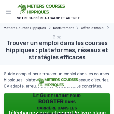
Panneau de gestion des cookies
VOTRE CARRIÈRE AU GALOP ET AU TROT
Metiers Courses Hippiques
Recrutement
Offres d’emploi
T
Blog
Trouver un emploi dans les courses
hippiques : plateformes, réseaux et
stratégies efficaces
Guide complet pour trouver un emploi dans les courses
hippiques : plateformes spécialisées, réseaux d’écuries,
CV adapté, erreurs à éviter et stratégies concrètes.
Le Guide ultime pour
BOOSTER dans
carrière dans les
Téléchargez gratuitement le livre blanc
courses hippiques