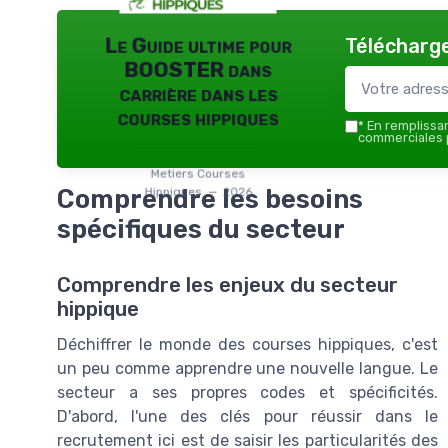
Télécharge
Le Guide ultime pour
BOOSTER dans
carrière dans les
courses hippiques
*
En remplissant
commerciales p
Metiers Courses
Comprendre les besoins
Hippiques — 2026
spécifiques du secteur
Comprendre les enjeux du secteur
hippique
Déchiffrer le monde des courses hippiques, c'est
un peu comme apprendre une nouvelle langue. Le
secteur a ses propres codes et spécificités.
D'abord, l'une des clés pour réussir dans le
recrutement ici est de saisir les particularités des