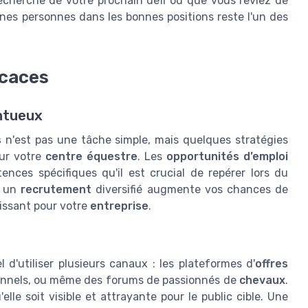
 recherche de votre prochain défi ou que vous rêviez de
nes personnes dans les bonnes positions reste l'un des
icaces
entueux
s
n'est pas une tâche simple, mais quelques stratégies
ur votre
centre équestre
. Les
opportunités d’emploi
ces spécifiques qu'il est crucial de repérer lors du
r un
recrutement
diversifié augmente vos chances de
hissant pour votre
entreprise
.
l d'utiliser plusieurs canaux : les plateformes d'
offres
ionnels, ou même des forums de passionnés de
chevaux
.
elle soit visible et attrayante pour le public cible. Une