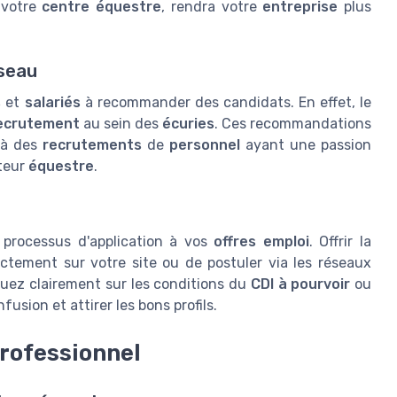
 votre
centre équestre
, rendra votre
entreprise
plus
éseau
s
et
salariés
à recommander des candidats. En effet, le
ecrutement
au sein des
écu​ries
. Ces recommandations
r à des
recrutements
de
personnel
ayant une passion
teur
équestre
.
e processus d'application à vos
offres emploi
. Offrir la
ctement sur votre site ou de postuler via les réseaux
quez clairement sur les conditions du
CDI à pourvoir
ou
usion et attirer les bons profils.
rofessionnel