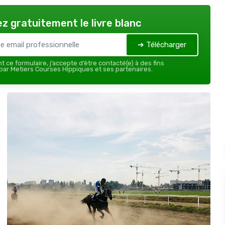
z gratuitement le livre blanc
➔ Télécharger
 ce formulaire, j’accepte d’être contacté(e) à des fins
ar Metiers Courses Hippiques et ses partenaires.