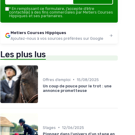
*
En remplissant ce formulaire, j’accepte d’être
contacté(e) à des fins commerciales par Metiers Courses
Hippiques et ses partenaires.
Metiers Courses Hippiques
Ajoutez-nous à vos sources préférées sur Google
Les plus lus
•
Offres d’emploi
15/08/2025
Un coup de pouce pour le trot : une
annonce prometteuse
•
Stages
12/06/2025
Plongez dans l'univers d'un stage en