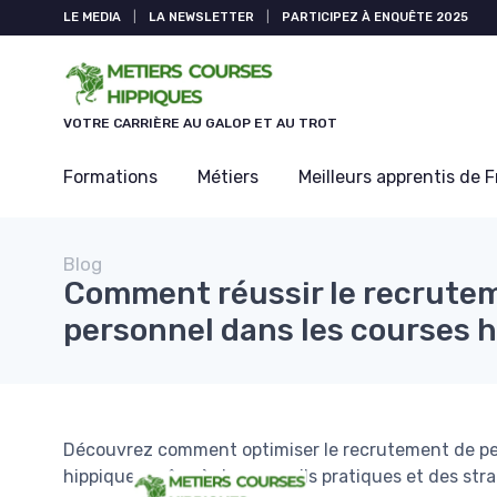
Panneau de gestion des cookies
LE MEDIA
|
LA NEWSLETTER
|
PARTICIPEZ À ENQUÊTE 2025
VOTRE CARRIÈRE AU GALOP ET AU TROT
Formations
Métiers
Meilleurs apprentis de 
Blog
Comment réussir le recrute
personnel dans les courses 
Découvrez comment optimiser le recrutement de pe
hippiques grâce à des conseils pratiques et des stra