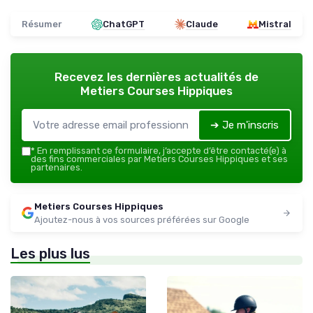
Résumer
ChatGPT
Claude
Mistral
Recevez les dernières actualités de
Metiers Courses Hippiques
➔ Je m'inscris
*
En remplissant ce formulaire, j’accepte d’être contacté(e) à
des fins commerciales par Metiers Courses Hippiques et ses
partenaires.
Metiers Courses Hippiques
Ajoutez-nous à vos sources préférées sur Google
Les plus lus