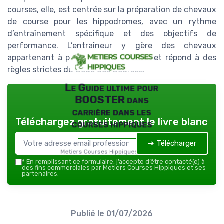
courses, elle, est centrée sur la préparation de chevaux
de course pour les hippodromes, avec un rythme
d’entraînement spécifique et des objectifs de
performance. L’entraîneur y gère des chevaux
appartenant à plusieurs propriétaires et répond à des
règles strictes du Code des Courses.
Le Guide ultime pour
BOOSTER dans
carrière dans les
Téléchargez gratuitement le livre blanc
courses hippiques
➔ Télécharger
Metiers Courses Hippiques — 2026
*
En remplissant ce formulaire, j’accepte d’être contacté(e) à
des fins commerciales par Metiers Courses Hippiques et ses
partenaires.
Publié le
01/07/2026