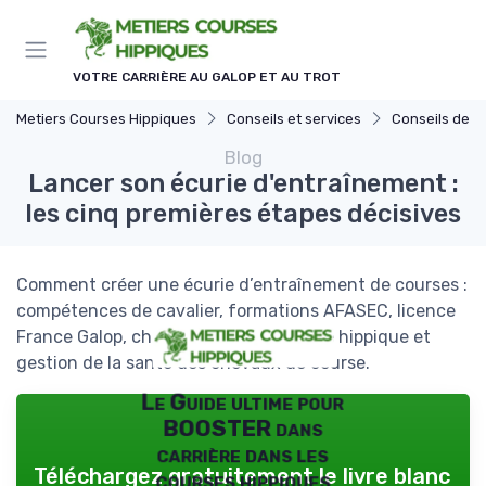
Panneau de gestion des cookies
VOTRE CARRIÈRE AU GALOP ET AU TROT
Metiers Courses Hippiques
Conseils et services
Conseils de ge
Blog
Lancer son écurie d'entraînement :
les cinq premières étapes décisives
Comment créer une écurie d’entraînement de courses :
compétences de cavalier, formations AFASEC, licence
France Galop, choix des boxes, fiscalité hippique et
gestion de la santé des chevaux de course.
Le Guide ultime pour
BOOSTER dans
carrière dans les
Téléchargez gratuitement le livre blanc
courses hippiques