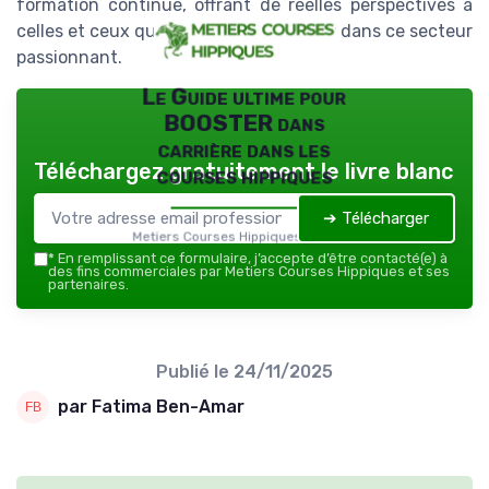
formation continue, offrant de réelles perspectives à
celles et ceux qui souhaitent s’investir dans ce secteur
passionnant.
Le Guide ultime pour
BOOSTER dans
carrière dans les
Téléchargez gratuitement le livre blanc
courses hippiques
➔ Télécharger
Metiers Courses Hippiques — 2026
*
En remplissant ce formulaire, j’accepte d’être contacté(e) à
des fins commerciales par Metiers Courses Hippiques et ses
partenaires.
Publié le
24/11/2025
par Fatima Ben-Amar