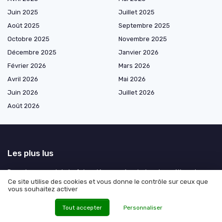
Juin 2025
Juillet 2025
Août 2025
Septembre 2025
Octobre 2025
Novembre 2025
Décembre 2025
Janvier 2026
Février 2026
Mars 2026
Avril 2026
Mai 2026
Juin 2026
Juillet 2026
Août 2026
Les plus lus
Devenir un expert du turf : les clés pour réussir dans les métiers des
courses hippiques
Ce site utilise des cookies et vous donne le contrôle sur ceux que
vous souhaitez activer
Le rôle essentiel de l'observateur du turf dans les courses hippiques
Les meilleures stratégies de cordes par hippodrome
Tout accepter
Personnaliser
Comprendre les écarts dans le tiercé : un atout pour les parieurs