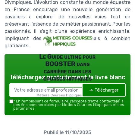
Olympiques. L'évolution constante du monde équestre
en France encourage une nouvelle génération de
cavaliers à explorer de nouvelles voies tout en
préservant l'essence de ce métier passionnant. Pour les
passionnés, il s'agit d'une expérience enrichissante,
impliquant des défis quotidiens mais ô combien
gratifiants.
Le Guide ultime pour
BOOSTER dans
carrière dans les
Téléchargez gratuitement le livre blanc
courses hippiques
➔ Télécharger
Metiers Courses Hippiques — 2026
*
En remplissant ce formulaire, j’accepte d’être contacté(e) à
des fins commerciales par Metiers Courses Hippiques et ses
partenaires.
Publié le
11/10/2025