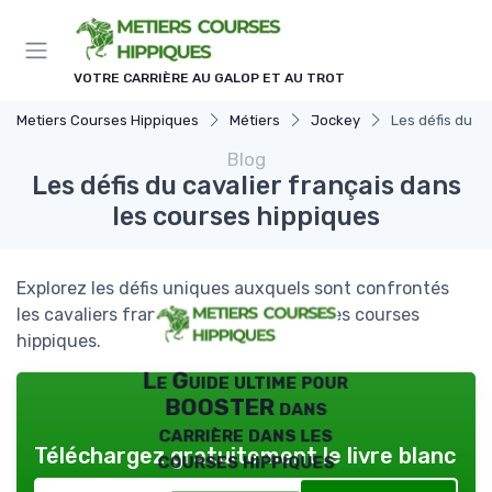
Panneau de gestion des cookies
VOTRE CARRIÈRE AU GALOP ET AU TROT
Metiers Courses Hippiques
Métiers
Jockey
Les défis du c
Blog
Les défis du cavalier français dans
les courses hippiques
Explorez les défis uniques auxquels sont confrontés
les cavaliers français dans le monde des courses
hippiques.
Le Guide ultime pour
BOOSTER dans
carrière dans les
Téléchargez gratuitement le livre blanc
courses hippiques