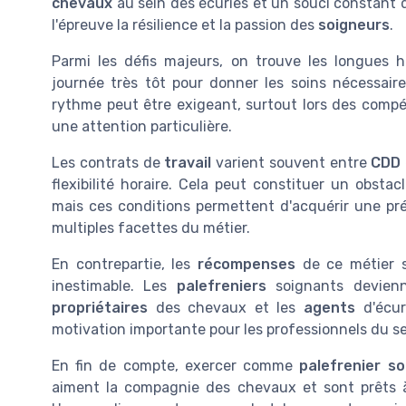
chevaux
au sein des écuries et un souci constant 
l'épreuve la résilience et la passion des
soigneurs
.
Parmi les défis majeurs, on trouve les longues
journée très tôt pour donner les soins nécessair
rythme peut être exigeant, surtout lors des com
une attention particulière.
Les contrats de
travail
varient souvent entre
CDD
flexibilité horaire. Cela peut constituer un obsta
mais ces conditions permettent d'acquérir une pré
multiples facettes du métier.
En contrepartie, les
récompenses
de ce métier s
inestimable. Les
palefreniers
soignants devienne
propriétaires
des chevaux et les
agents
d'écur
motivation importante pour les professionnels du se
En fin de compte, exercer comme
palefrenier so
aiment la compagnie des chevaux et sont prêts à