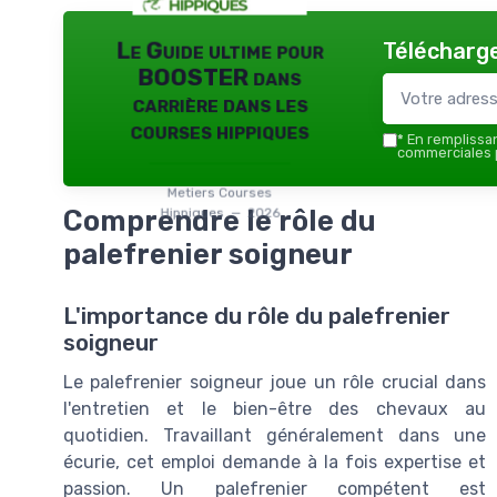
Télécharge
Le Guide ultime pour
BOOSTER dans
carrière dans les
courses hippiques
*
En remplissant
commerciales p
Metiers Courses
Comprendre le rôle du
Hippiques — 2026
palefrenier soigneur
L'importance du rôle du palefrenier
soigneur
Le palefrenier soigneur joue un rôle crucial dans
l'entretien et le bien-être des chevaux au
quotidien. Travaillant généralement dans une
écurie, cet emploi demande à la fois expertise et
passion. Un palefrenier compétent est