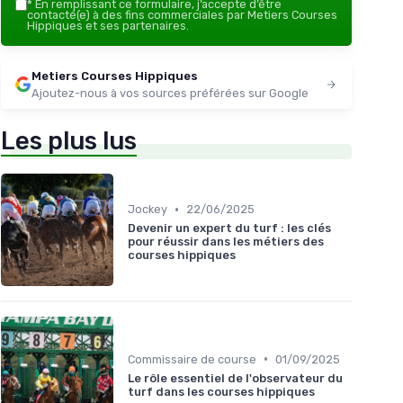
*
En remplissant ce formulaire, j’accepte d’être
contacté(e) à des fins commerciales par Metiers Courses
Hippiques et ses partenaires.
Metiers Courses Hippiques
Ajoutez-nous à vos sources préférées sur Google
Les plus lus
•
Jockey
22/06/2025
Devenir un expert du turf : les clés
pour réussir dans les métiers des
courses hippiques
•
Commissaire de course
01/09/2025
Le rôle essentiel de l'observateur du
turf dans les courses hippiques