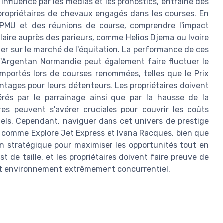
nfluencé par les médias et les pronostics, entraîne des
ropriétaires de chevaux engagés dans les courses. En
u PMU et des réunions de course, comprendre l'impact
ulaire auprès des parieurs, comme Helios Djema ou Ivoire
ier sur le marché de l'équitation. La performance de ces
'Argentan Normandie peut également faire fluctuer le
remportés lors de courses renommées, telles que le Prix
antages pour leurs détenteurs. Les propriétaires doivent
rés par le parrainage ainsi que par la hausse de la
res peuvent s'avérer cruciales pour couvrir les coûts
nels. Cependant, naviguer dans cet univers de prestige
ux comme Explore Jet Express et Ivana Racques, bien que
ion stratégique pour maximiser les opportunités tout en
t de taille, et les propriétaires doivent faire preuve de
cet environnement extrêmement concurrentiel.