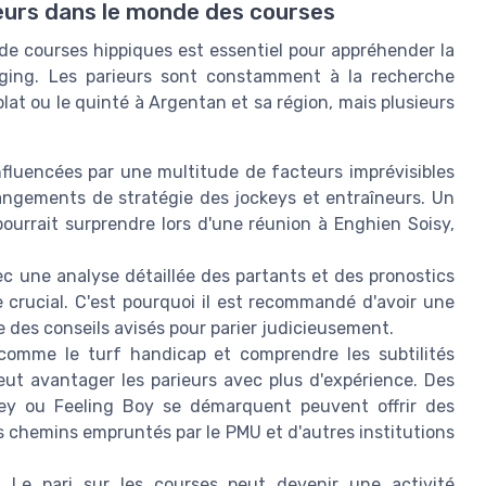
ieurs dans le monde des courses
de courses hippiques est essentiel pour appréhender la
nging. Les parieurs sont constamment à la recherche
lat ou le quinté à Argentan et sa région, mais plusieurs
nfluencées par une multitude de facteurs imprévisibles
angements de stratégie des jockeys et entraîneurs. Un
urrait surprendre lors d'une réunion à Enghien Soisy,
c une analyse détaillée des partants et des pronostics
e crucial. C'est pourquoi il est recommandé d'avoir une
 des conseils avisés pour parier judicieusement.
s comme le turf handicap et comprendre les subtilités
eut avantager les parieurs avec plus d'expérience. Des
ey ou Feeling Boy se démarquent peuvent offrir des
s chemins empruntés par le PMU et d'autres institutions
 Le pari sur les courses peut devenir une activité