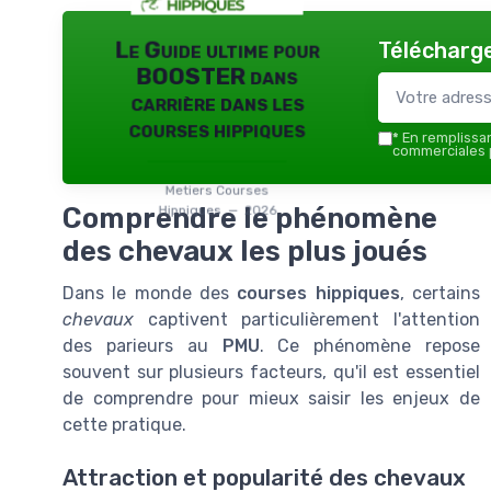
Télécharge
Le Guide ultime pour
BOOSTER dans
carrière dans les
courses hippiques
*
En remplissant
commerciales p
Metiers Courses
Comprendre le phénomène
Hippiques — 2026
des chevaux les plus joués
Dans le monde des
courses hippiques
, certains
chevaux
captivent particulièrement l'attention
des parieurs au
PMU
. Ce phénomène repose
souvent sur plusieurs facteurs, qu'il est essentiel
de comprendre pour mieux saisir les enjeux de
cette pratique.
Attraction et popularité des chevaux