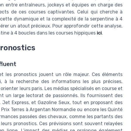
n entre entraîneurs, jockeys et équipes en charge des
spects de ces courses captivantes. Celui qui cherche à
 cette dynamique et la complexité de la serpentine à 4
vérer un atout précieux. Pour approfondir cette analyse,
ntine à 4 boucles dans les courses hippiques
ici
.
pronostics
fluent
et les pronostics jouent un rôle majeur. Ces éléments
, à la recherche des informations les plus précises,
rienter leurs paris. Les médias spécialisés en course et
t un large lectorat de passionnés. Ils fournissent des
 Jet Express, et Gazoline Seux, tout en proposant des
e Prix Terres à Argentan Normandie ou encore les Quinté
rformances passées des chevaux, comme les partants des
r leurs pronostics. Ces prévisions sont souvent relayées
 en ligne. L’impact des médias se prolonge également