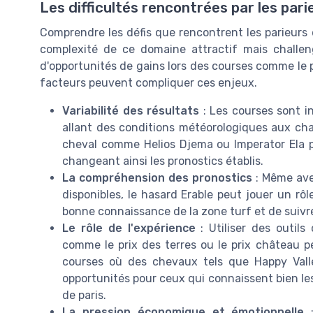
Les difficultés rencontrées par les par
Comprendre les défis que rencontrent les parieurs 
complexité de ce domaine attractif mais challe
d'opportunités de gains lors des courses comme le p
facteurs peuvent compliquer ces enjeux.
Variabilité des résultats
: Les courses sont i
allant des conditions météorologiques aux ch
cheval comme Helios Djema ou Imperator Ela po
changeant ainsi les pronostics établis.
La compréhension des pronostics
: Même ave
disponibles, le hasard Erable peut jouer un rôl
bonne connaissance de la zone turf et de suivre
Le rôle de l'expérience
: Utiliser des outil
comme le prix des terres ou le prix château p
courses où des chevaux tels que Happy Vall
opportunités pour ceux qui connaissent bien le
de paris.
La pression économique et émotionnelle
: