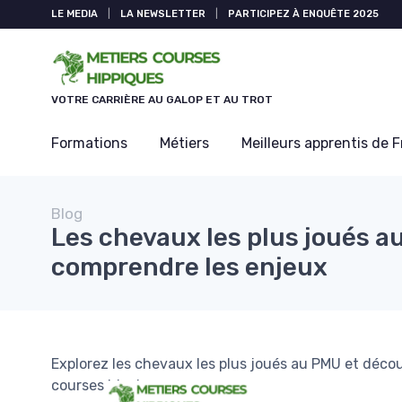
Panneau de gestion des cookies
LE MEDIA
|
LA NEWSLETTER
|
PARTICIPEZ À ENQUÊTE 2025
VOTRE CARRIÈRE AU GALOP ET AU TROT
Formations
Métiers
Meilleurs apprentis de 
Blog
Les chevaux les plus joués a
comprendre les enjeux
Explorez les chevaux les plus joués au PMU et découv
courses hippiques.