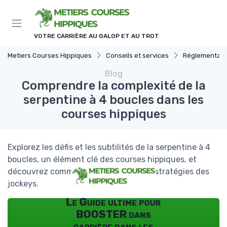
Panneau de gestion des cookies
VOTRE CARRIÈRE AU GALOP ET AU TROT
Metiers Courses Hippiques
Conseils et services
Réglementatio
Blog
Comprendre la complexité de la
serpentine à 4 boucles dans les
courses hippiques
Explorez les défis et les subtilités de la serpentine à 4
boucles, un élément clé des courses hippiques, et
découvrez comment elle influence les stratégies des
jockeys.
Le Guide ultime pour
BOOSTER dans
carrière dans les