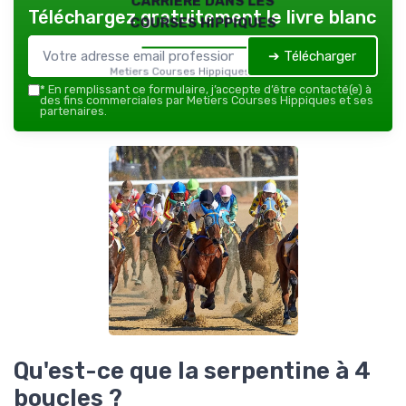
Téléchargez gratuitement le livre blanc
courses hippiques
➔ Télécharger
Metiers Courses Hippiques — 2026
*
En remplissant ce formulaire, j’accepte d’être contacté(e) à
des fins commerciales par Metiers Courses Hippiques et ses
partenaires.
Qu'est-ce que la serpentine à 4
boucles ?