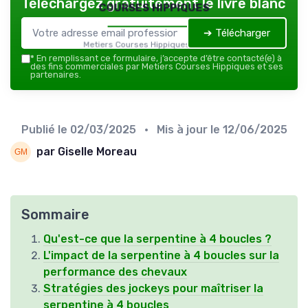
Téléchargez gratuitement le livre blanc
courses hippiques
➔ Télécharger
Metiers Courses Hippiques — 2026
*
En remplissant ce formulaire, j’accepte d’être contacté(e) à
des fins commerciales par Metiers Courses Hippiques et ses
partenaires.
Publié le
02/03/2025
• Mis à jour le
12/06/2025
par Giselle Moreau
Sommaire
Qu'est-ce que la serpentine à 4 boucles ?
L'impact de la serpentine à 4 boucles sur la
performance des chevaux
Stratégies des jockeys pour maîtriser la
serpentine à 4 boucles