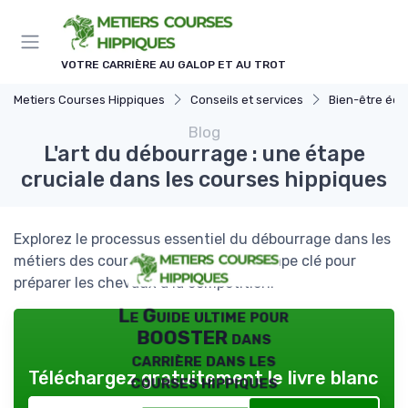
Panneau de gestion des cookies
VOTRE CARRIÈRE AU GALOP ET AU TROT
Metiers Courses Hippiques
Conseils et services
Bien-être équ
Blog
L'art du débourrage : une étape
cruciale dans les courses hippiques
Explorez le processus essentiel du débourrage dans les
métiers des courses hippiques, une étape clé pour
préparer les chevaux à la compétition.
Le Guide ultime pour
BOOSTER dans
carrière dans les
Téléchargez gratuitement le livre blanc
courses hippiques