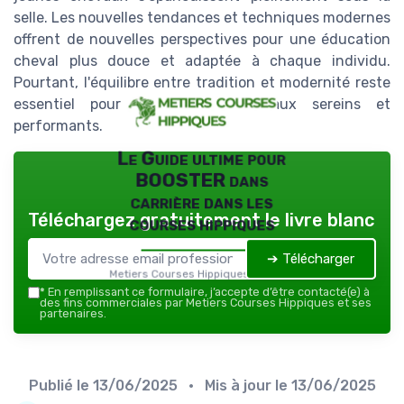
selle. Les nouvelles tendances et techniques modernes
offrent de nouvelles perspectives pour une éducation
cheval plus douce et adaptée à chaque individu.
Pourtant, l'équilibre entre tradition et modernité reste
essentiel pour former des chevaux sereins et
performants.
Le Guide ultime pour
BOOSTER dans
carrière dans les
Téléchargez gratuitement le livre blanc
courses hippiques
➔ Télécharger
Metiers Courses Hippiques — 2026
*
En remplissant ce formulaire, j’accepte d’être contacté(e) à
des fins commerciales par Metiers Courses Hippiques et ses
partenaires.
Publié le
13/06/2025
• Mis à jour le
13/06/2025