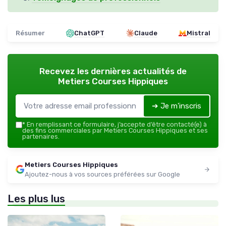
Résumer
ChatGPT
Claude
Mistral
Recevez les dernières actualités de
Metiers Courses Hippiques
➔ Je m'inscris
*
En remplissant ce formulaire, j’accepte d’être contacté(e) à
des fins commerciales par Metiers Courses Hippiques et ses
partenaires.
Metiers Courses Hippiques
Ajoutez-nous à vos sources préférées sur Google
Les plus lus