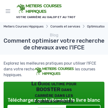
Panneau de gestion des cookies
VOTRE CARRIÈRE AU GALOP ET AU TROT
Metiers Courses Hippiques
Conseils et services
Optimisation des
Blog
Comment optimiser votre recherche
de chevaux avec l'IFCE
Explorez les meilleures pratiques pour utiliser l'IFCE
dans votre recherche de chevaux pour les courses
hippiques.
Le Guide ultime pour
BOOSTER dans
carrière dans les
Téléchargez gratuitement le livre blanc
courses hippiques