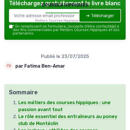
Téléchargez gratuitement le livre blanc
courses hippiques
➔ Télécharger
Metiers Courses Hippiques — 2026
*
En remplissant ce formulaire, j’accepte d’être contacté(e) à
des fins commerciales par Metiers Courses Hippiques et ses
partenaires.
Publié le
23/07/2025
par Fatima Ben-Amar
Sommaire
Les métiers des courses hippiques : une
passion avant tout
Le rôle essentiel des entraîneurs au poney
club de Montéclin