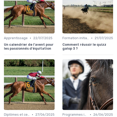
•
•
Apprentissage
22/07/2025
Formation initiale
21/07/2025
Un calendrier de l'avent pour
Comment réussir le quizz
les passionnés d'équitation
galop 3 ?
•
•
Diplômes et certifications
27/06/2025
Programmes internationaux
26/06/2025