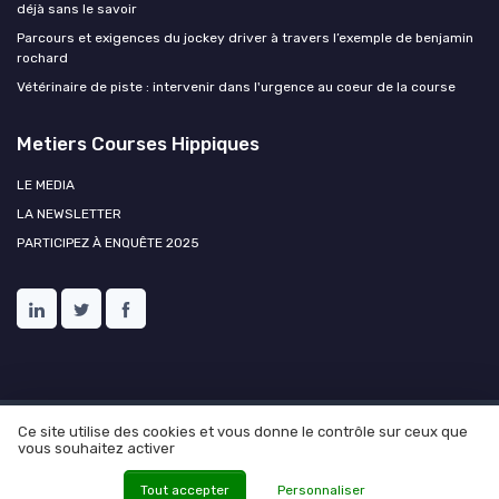
déjà sans le savoir
Parcours et exigences du jockey driver à travers l’exemple de benjamin
rochard
Vétérinaire de piste : intervenir dans l'urgence au coeur de la course
Metiers Courses Hippiques
LE MEDIA
LA NEWSLETTER
PARTICIPEZ À ENQUÊTE 2025
Ce site utilise des cookies et vous donne le contrôle sur ceux que
Mentions légales
Politique de confidentialité
Ressources
vous souhaitez activer
humaines et courses hippiques
© Metiers Courses Hippiques 2026
Tout accepter
Personnaliser