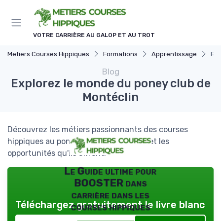
Panneau de gestion des cookies
VOTRE CARRIÈRE AU GALOP ET AU TROT
Metiers Courses Hippiques
Formations
Apprentissage
Exp
Blog
Explorez le monde du poney club de
Montéclin
Découvrez les métiers passionnants des courses
hippiques au poney club de Montéclin et les
opportunités qu'ils offrent.
Le Guide ultime pour
BOOSTER dans
carrière dans les
Téléchargez gratuitement le livre blanc
courses hippiques