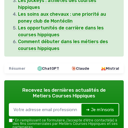
Les jockeys : athlètes des courses
hippiques
Les soins aux chevaux : une priorité au
poney club de Montéclin
Les opportunités de carrière dans les
courses hippiques
Comment débuter dans les métiers des
courses hippiques
Résumer
ChatGPT
Claude
Mistral
Recevez les dernières actualités de
Metiers Courses Hippiques
➔ Je m'inscris
*
En remplissant ce formulaire, j’accepte d’être contacté(e) à
des fins commerciales par Metiers Courses Hippiques et ses
partenaires.