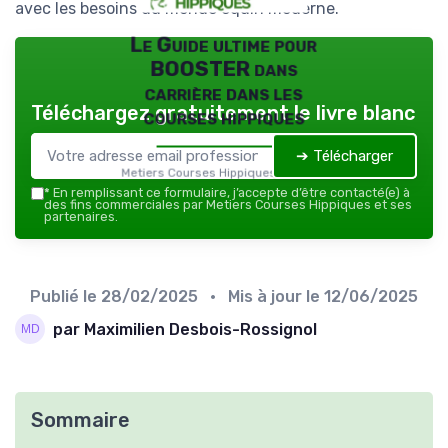
avec les besoins du monde équin moderne.
Le Guide ultime pour
BOOSTER dans
carrière dans les
Téléchargez gratuitement le livre blanc
courses hippiques
➔ Télécharger
Metiers Courses Hippiques — 2026
*
En remplissant ce formulaire, j’accepte d’être contacté(e) à
des fins commerciales par Metiers Courses Hippiques et ses
partenaires.
Publié le
28/02/2025
• Mis à jour le
12/06/2025
par Maximilien Desbois-Rossignol
Sommaire