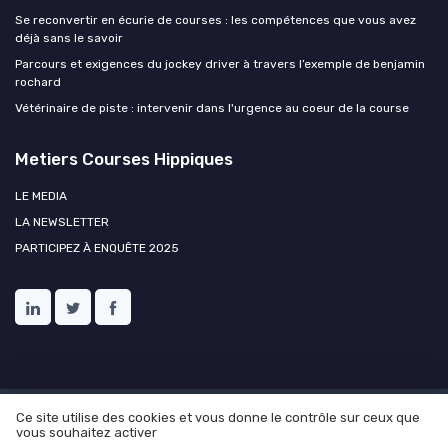
Se reconvertir en écurie de courses : les compétences que vous avez
déjà sans le savoir
Parcours et exigences du jockey driver à travers l’exemple de benjamin
rochard
Vétérinaire de piste : intervenir dans l'urgence au coeur de la course
Metiers Courses Hippiques
LE MEDIA
LA NEWSLETTER
PARTICIPEZ À ENQUÊTE 2025
Ce site utilise des cookies et vous donne le contrôle sur ceux que
Mentions légales
Politique de confidentialité
Ressources
vous souhaitez activer
humaines et courses hippiques