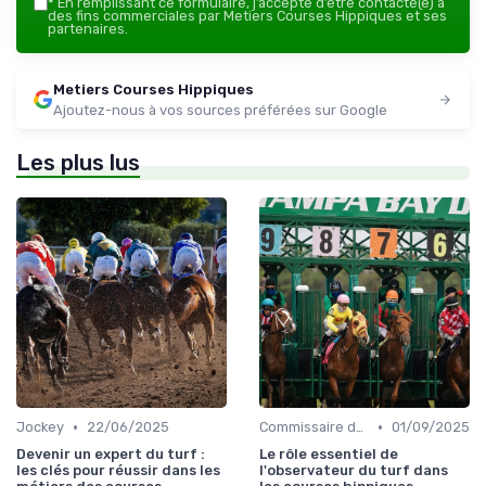
*
En remplissant ce formulaire, j’accepte d’être contacté(e) à
des fins commerciales par Metiers Courses Hippiques et ses
partenaires.
Metiers Courses Hippiques
Ajoutez-nous à vos sources préférées sur Google
Les plus lus
•
•
Jockey
22/06/2025
Commissaire de course
01/09/2025
Devenir un expert du turf :
Le rôle essentiel de
les clés pour réussir dans les
l'observateur du turf dans