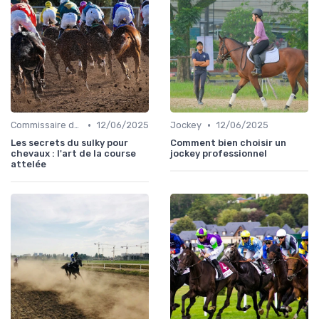
•
•
Commissaire de course
12/06/2025
Jockey
12/06/2025
Les secrets du sulky pour
Comment bien choisir un
chevaux : l'art de la course
jockey professionnel
attelée