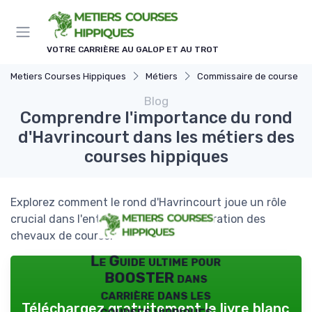
Panneau de gestion des cookies
VOTRE CARRIÈRE AU GALOP ET AU TROT
Metiers Courses Hippiques
Métiers
Commissaire de course
Blog
Comprendre l'importance du rond
d'Havrincourt dans les métiers des
courses hippiques
Explorez comment le rond d'Havrincourt joue un rôle
crucial dans l'entraînement et la préparation des
chevaux de course.
Le Guide ultime pour
BOOSTER dans
carrière dans les
Téléchargez gratuitement le livre blanc
courses hippiques