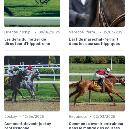
•
•
Directeur d’hippodrome
09/06/2025
Maréchal-ferrant
12/06/2025
Les défis du métier de
L'art du maréchal-ferrant
directeur d'hippodrome
dans les courses hippiques
•
•
Jockey
12/06/2025
Entraîneur
02/03/2025
Comment devenir jockey
Comment devenir entraîneur
professionnel
dans le monde des courses