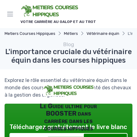
Panneau de gestion des cookies
VOTRE CARRIÈRE AU GALOP ET AU TROT
Metiers Courses Hippiques
Métiers
Vétérinaire équin
L'im
Blog
L'importance cruciale du vétérinaire
équin dans les courses hippiques
Explorez le rôle essentiel du vétérinaire équin dans le
monde des courses hippiques, de la santé des chevaux
à la gestion des urgences.
Le Guide ultime pour
BOOSTER dans
carrière dans les
Téléchargez gratuitement le livre blanc
courses hippiques