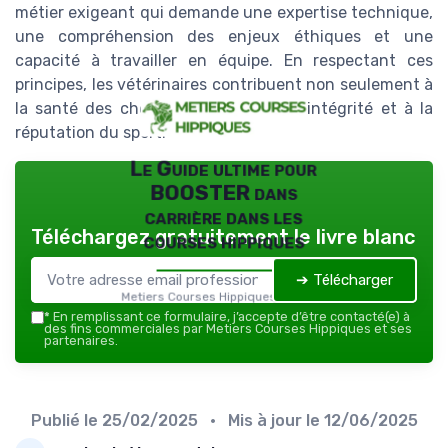
métier exigeant qui demande une expertise technique,
une compréhension des enjeux éthiques et une
capacité à travailler en équipe. En respectant ces
principes, les vétérinaires contribuent non seulement à
la santé des chevaux, mais aussi à l'intégrité et à la
réputation du sport.
Le Guide ultime pour
BOOSTER dans
carrière dans les
Téléchargez gratuitement le livre blanc
courses hippiques
➔ Télécharger
Metiers Courses Hippiques — 2026
*
En remplissant ce formulaire, j’accepte d’être contacté(e) à
des fins commerciales par Metiers Courses Hippiques et ses
partenaires.
Publié le
25/02/2025
• Mis à jour le
12/06/2025