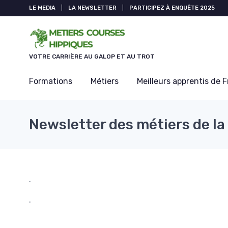
Panneau de gestion des cookies
LE MEDIA
|
LA NEWSLETTER
|
PARTICIPEZ À ENQUÊTE 2025
VOTRE CARRIÈRE AU GALOP ET AU TROT
Formations
Métiers
Meilleurs apprentis de 
Newsletter des métiers de la
.
.