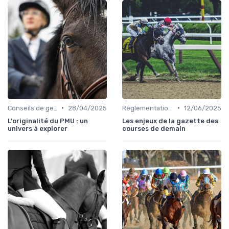
•
•
Conseils de gestion d’écurie
28/04/2025
Réglementation des courses
12/06/2025
L'originalité du PMU : un
Les enjeux de la gazette des
univers à explorer
courses de demain