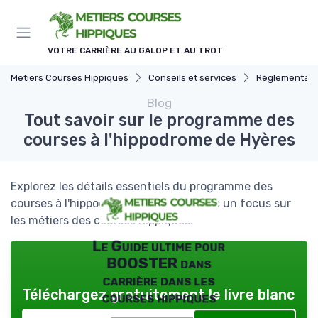
Panneau de gestion des cookies
VOTRE CARRIÈRE AU GALOP ET AU TROT
Metiers Courses Hippiques
Conseils et services
Réglementatio
Blog
Tout savoir sur le programme des
courses à l'hippodrome de Hyères
Explorez les détails essentiels du programme des
courses à l'hippodrome de Hyères, avec un focus sur
les métiers des courses hippiques.
Le Guide ultime pour
BOOSTER dans
carrière dans les
Téléchargez gratuitement le livre blanc
courses hippiques