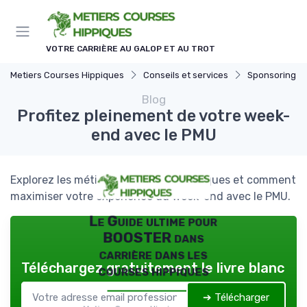
Panneau de gestion des cookies
VOTRE CARRIÈRE AU GALOP ET AU TROT
Metiers Courses Hippiques
Conseils et services
Sponsoring et
Blog
Profitez pleinement de votre week-
end avec le PMU
Explorez les métiers des courses hippiques et comment
maximiser votre expérience du week-end avec le PMU.
Le Guide ultime pour
BOOSTER dans
carrière dans les
Téléchargez gratuitement le livre blanc
courses hippiques
➔ Télécharger