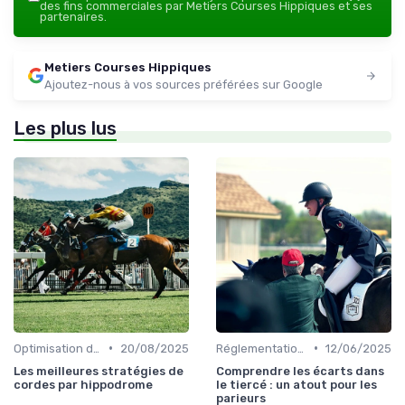
des fins commerciales par Metiers Courses Hippiques et ses
partenaires.
Metiers Courses Hippiques
Ajoutez-nous à vos sources préférées sur Google
Les plus lus
•
•
Optimisation des performances
20/08/2025
Réglementation des courses
12/06/2025
Les meilleures stratégies de
Comprendre les écarts dans
cordes par hippodrome
le tiercé : un atout pour les
parieurs