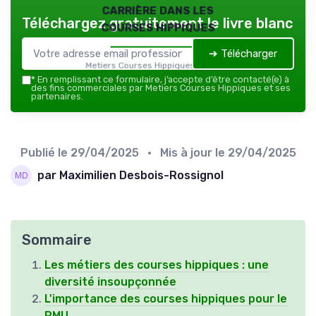
carrière dans les
Téléchargez gratuitement le livre blanc
courses hippiques
➔ Télécharger
Metiers Courses Hippiques — 2026
*
En remplissant ce formulaire, j’accepte d’être contacté(e) à
des fins commerciales par Metiers Courses Hippiques et ses
partenaires.
Publié le
29/04/2025
• Mis à jour le
29/04/2025
par Maximilien Desbois-Rossignol
Sommaire
Les métiers des courses hippiques : une
diversité insoupçonnée
L'importance des courses hippiques pour le
PMU