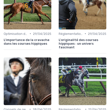
•
•
Optimisation des performances
29/04/2025
Réglementation des courses
29/04/2025
L'importance de la cravache
L'originalité des courses
dans les courses hippiques
hippiques : un univers
fascinant
•
•
Conseils de gestion d’écurie
28/04/2025
Réglementation des courses
12/06/2025