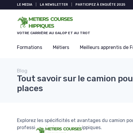
Panneau de gestion des cookies
LE MEDIA
|
LA NEWSLETTER
|
PARTICIPEZ À ENQUÊTE 2025
VOTRE CARRIÈRE AU GALOP ET AU TROT
Formations
Métiers
Meilleurs apprentis de 
Blog
Tout savoir sur le camion po
places
Explorez les spécificités et avantages du camion pou
professionnels des courses hippiques.