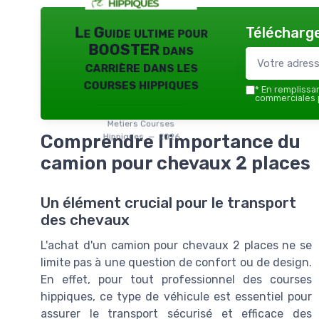
Télécharge
Le Guide ultime pour
BOOSTER dans
carrière dans les
courses hippiques
*
En remplissant
commerciales p
Metiers Courses
Comprendre l'importance du
Hippiques — 2026
camion pour chevaux 2 places
Un élément crucial pour le transport
des chevaux
L'achat d'un camion pour chevaux 2 places ne se
limite pas à une question de confort ou de design.
En effet, pour tout professionnel des courses
hippiques, ce type de véhicule est essentiel pour
assurer le transport sécurisé et efficace des