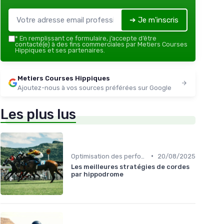
➔ Je m'inscris
*
En remplissant ce formulaire, j’accepte d’être
contacté(e) à des fins commerciales par Metiers Courses
Hippiques et ses partenaires.
Metiers Courses Hippiques
Ajoutez-nous à vos sources préférées sur Google
Les plus lus
•
Optimisation des performances
20/08/2025
Les meilleures stratégies de cordes
par hippodrome