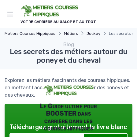
Panneau de gestion des cookies
VOTRE CARRIÈRE AU GALOP ET AU TROT
Metiers Courses Hippiques
Métiers
Jockey
Les secrets de
Blog
Les secrets des métiers autour du
poney et du cheval
Explorez les métiers fascinants des courses hippiques,
en mettant l'accent sur les rôles autour des poneys et
des chevaux.
Le Guide ultime pour
BOOSTER dans
carrière dans les
Téléchargez gratuitement le livre blanc
courses hippiques