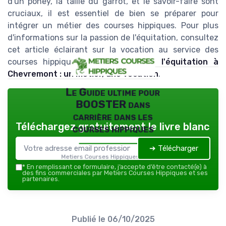
d'un poney, la taille du garrot, et le savoir-faire sont
cruciaux, il est essentiel de bien se préparer pour
intégrer un métier des courses hippiques. Pour plus
d'informations sur la passion de l'équitation, consultez
cet article éclairant sur la vocation au service des
courses hippiques :
La passion de l'équitation à
Chevremont : un métier, une vocation
.
Le Guide ultime pour
BOOSTER dans
carrière dans les
Téléchargez gratuitement le livre blanc
courses hippiques
➔ Télécharger
Metiers Courses Hippiques — 2026
*
En remplissant ce formulaire, j’accepte d’être contacté(e) à
des fins commerciales par Metiers Courses Hippiques et ses
partenaires.
Publié le
06/10/2025