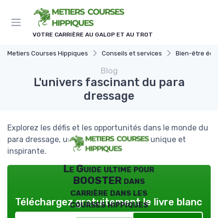
Panneau de gestion des cookies
VOTRE CARRIÈRE AU GALOP ET AU TROT
Metiers Courses Hippiques
Conseils et services
Bien-être équ
Blog
L'univers fascinant du para
dressage
Explorez les défis et les opportunités dans le monde du
para dressage, une discipline équestre unique et
inspirante.
Le Guide ultime pour
BOOSTER dans
carrière dans les
Téléchargez gratuitement le livre blanc
courses hippiques