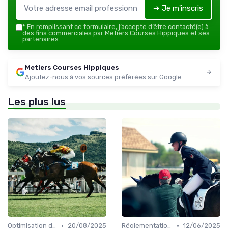
➔ Je m'inscris
*
En remplissant ce formulaire, j’accepte d’être contacté(e) à
des fins commerciales par Metiers Courses Hippiques et ses
partenaires.
Metiers Courses Hippiques
Ajoutez-nous à vos sources préférées sur Google
Les plus lus
•
•
Optimisation des performances
20/08/2025
Réglementation des courses
12/06/2025