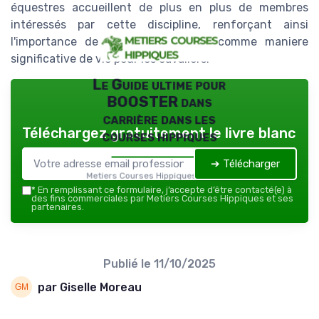
équestres accueillent de plus en plus de membres
intéressés par cette discipline, renforçant ainsi
l'importance de la para équitation comme maniere
significative de vie pour les cavaliers.
Le Guide ultime pour
BOOSTER dans
carrière dans les
Téléchargez gratuitement le livre blanc
courses hippiques
➔ Télécharger
Metiers Courses Hippiques — 2026
*
En remplissant ce formulaire, j’accepte d’être contacté(e) à
des fins commerciales par Metiers Courses Hippiques et ses
partenaires.
Publié le
11/10/2025
par Giselle Moreau