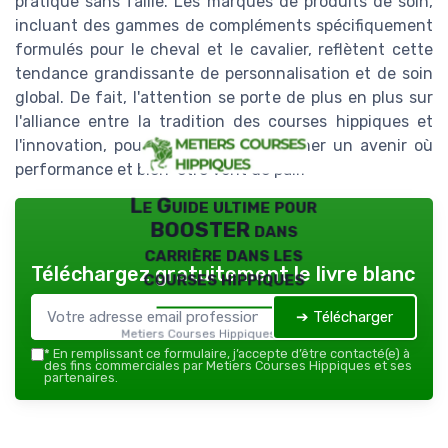
pratique sans faille. Les marques de produits de soin,
incluant des gammes de compléments spécifiquement
formulés pour le cheval et le cavalier, reflètent cette
tendance grandissante de personnalisation et de soin
global. De fait, l'attention se porte de plus en plus sur
l'alliance entre la tradition des courses hippiques et
l'innovation, pour contribuer à façonner un avenir où
performance et bien-être vont de pair.
Le Guide ultime pour
BOOSTER dans
carrière dans les
Téléchargez gratuitement le livre blanc
courses hippiques
➔ Télécharger
Metiers Courses Hippiques — 2026
*
En remplissant ce formulaire, j’accepte d’être contacté(e) à
des fins commerciales par Metiers Courses Hippiques et ses
partenaires.