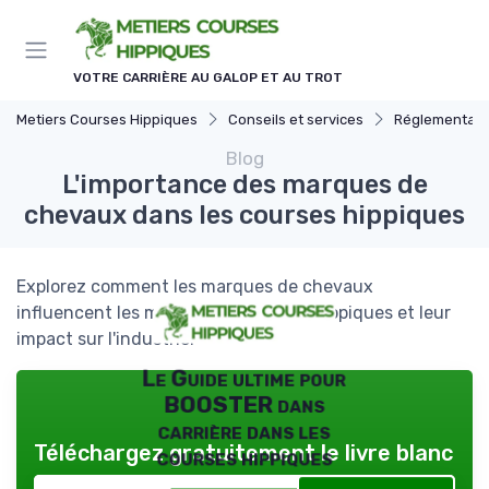
Panneau de gestion des cookies
VOTRE CARRIÈRE AU GALOP ET AU TROT
Metiers Courses Hippiques
Conseils et services
Réglementatio
Blog
L'importance des marques de
chevaux dans les courses hippiques
Explorez comment les marques de chevaux
influencent les métiers des courses hippiques et leur
impact sur l'industrie.
Le Guide ultime pour
BOOSTER dans
carrière dans les
Téléchargez gratuitement le livre blanc
courses hippiques