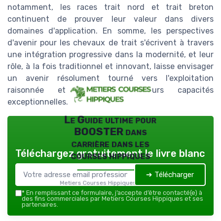
notamment, les races trait nord et trait breton
continuent de prouver leur valeur dans divers
domaines d'application. En somme, les perspectives
d'avenir pour les chevaux de trait s'écrivent à travers
une intégration progressive dans la modernité, et leur
rôle, à la fois traditionnel et innovant, laisse envisager
un avenir résolument tourné vers l'exploitation
raisonnée et durable de leurs capacités
exceptionnelles.
Le Guide ultime pour
BOOSTER dans
carrière dans les
Téléchargez gratuitement le livre blanc
courses hippiques
➔ Télécharger
Metiers Courses Hippiques — 2026
*
En remplissant ce formulaire, j’accepte d’être contacté(e) à
des fins commerciales par Metiers Courses Hippiques et ses
partenaires.