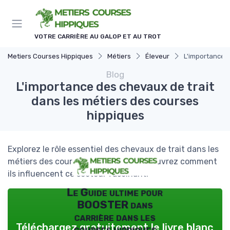
Panneau de gestion des cookies
VOTRE CARRIÈRE AU GALOP ET AU TROT
Metiers Courses Hippiques
Métiers
Éleveur
L'importance d
Blog
L'importance des chevaux de trait
dans les métiers des courses
hippiques
Explorez le rôle essentiel des chevaux de trait dans les
métiers des courses hippiques et découvrez comment
ils influencent ce secteur fascinant.
Le Guide ultime pour
BOOSTER dans
carrière dans les
Téléchargez gratuitement le livre blanc
courses hippiques