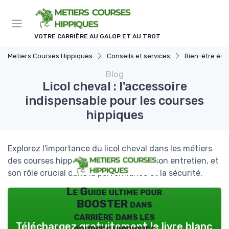
Panneau de gestion des cookies
VOTRE CARRIÈRE AU GALOP ET AU TROT
Metiers Courses Hippiques
Conseils et services
Bien-être équ
Blog
Licol cheval : l'accessoire
indispensable pour les courses
hippiques
Explorez l'importance du licol cheval dans les métiers
des courses hippiques, de son choix à son entretien, et
son rôle crucial dans la performance et la sécurité.
Le Guide ultime pour
BOOSTER dans
carrière dans les
Téléchargez gratuitement le livre blanc
courses hippiques