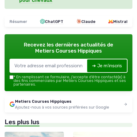
pour chevaux
Résumer
ChatGPT
Claude
Mistral
Recevez les dernières actualités de
Metiers Courses Hippiques
➔ Je m'inscris
*
En remplissant ce formulaire, j’accepte d’être contacté(e) à
des fins commerciales par Metiers Courses Hippiques et ses
partenaires.
Metiers Courses Hippiques
Ajoutez-nous à vos sources préférées sur Google
Les plus lus