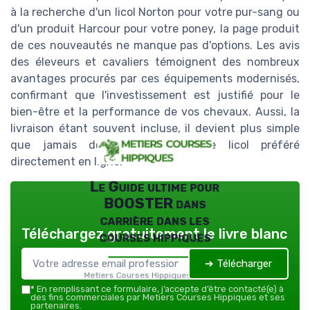
à la recherche d'un licol Norton pour votre pur-sang ou
d'un produit Harcour pour votre poney, la page produit
de ces nouveautés ne manque pas d'options. Les avis
des éleveurs et cavaliers témoignent des nombreux
avantages procurés par ces équipements modernisés,
confirmant que l'investissement est justifié pour le
bien-être et la performance de vos chevaux. Aussi, la
livraison étant souvent incluse, il devient plus simple
que jamais de commander votre licol préféré
directement en ligne.
Le Guide ultime pour
BOOSTER dans
carrière dans les
Téléchargez gratuitement le livre blanc
courses hippiques
➔ Télécharger
Metiers Courses Hippiques — 2026
*
En remplissant ce formulaire, j’accepte d’être contacté(e) à
des fins commerciales par Metiers Courses Hippiques et ses
partenaires.