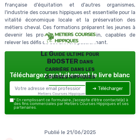
française d'équitation et d'autres organismes,
l'industrie des courses hippiques est essentielle pour la
vitalité économique locale et la préservation des
métiers cheval. Ces formations préparent les jeunes à
devenir les professionnels de demain, capables de
relever les défis de cet univers passionnant.
Le Guide ultime pour
BOOSTER dans
carrière dans les
Téléchargez gratuitement le livre blanc
courses hippiques
➔ Télécharger
Metiers Courses Hippiques — 2026
*
En remplissant ce formulaire, j’accepte d’être contacté(e) à
des fins commerciales par Metiers Courses Hippiques et ses
partenaires.
Publié le
21/06/2025