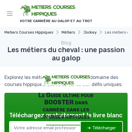
Panneau de gestion des cookies
VOTRE CARRIÈRE AU GALOP ET AU TROT
Metiers Courses Hippiques
Métiers
Jockey
Les métiers du
Blog
Les métiers du cheval : une passion
au galop
Explorez les métiers du cheval dans le domaine des
courses hippiques, des rôles variés aux défis uniques.
Le Guide ultime pour
BOOSTER dans
carrière dans les
Téléchargez gratuitement le livre blanc
courses hippiques
➔ Télécharger