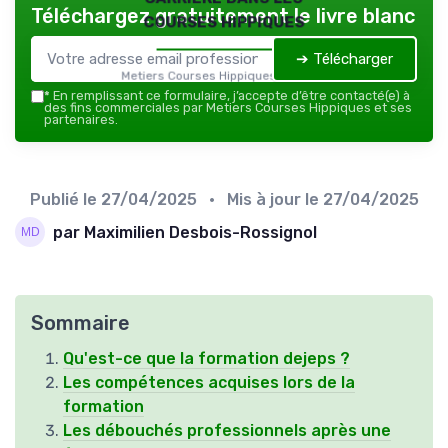
Téléchargez gratuitement le livre blanc
courses hippiques
➔ Télécharger
Metiers Courses Hippiques — 2026
*
En remplissant ce formulaire, j’accepte d’être contacté(e) à
des fins commerciales par Metiers Courses Hippiques et ses
partenaires.
Publié le
27/04/2025
• Mis à jour le
27/04/2025
par Maximilien Desbois-Rossignol
Sommaire
Qu'est-ce que la formation dejeps ?
Les compétences acquises lors de la
formation
Les débouchés professionnels après une