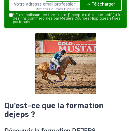
➔ Télécharger
Metiers Courses Hippiques — 2026
*
En remplissant ce formulaire, j’accepte d’être contacté(e) à
des fins commerciales par Metiers Courses Hippiques et ses
partenaires.
Qu'est-ce que la formation
dejeps ?
Découvrir la formation DEJEPS