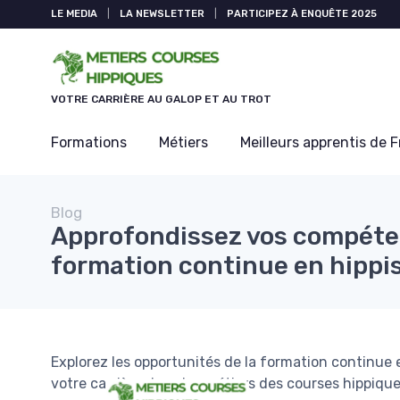
Panneau de gestion des cookies
LE MEDIA
|
LA NEWSLETTER
|
PARTICIPEZ À ENQUÊTE 2025
VOTRE CARRIÈRE AU GALOP ET AU TROT
Formations
Métiers
Meilleurs apprentis de 
Blog
Approfondissez vos compéte
formation continue en hipp
Explorez les opportunités de la formation continue
votre carrière dans les métiers des courses hippique