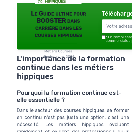
Télécharge
Le Guide ultime pour
BOOSTER dans
carrière dans les
courses hippiques
*
En remplissant
commerciales p
Metiers Courses
L'importance de la formation
Hippiques — 2026
continue dans les métiers
hippiques
Pourquoi la formation continue est-
elle essentielle ?
Dans le secteur des courses hippiques, se former
en continu n'est pas juste une option, c'est une
nécessité. Les métiers hippiques évoluent
rapidement et exigent des professionnels qu'ils