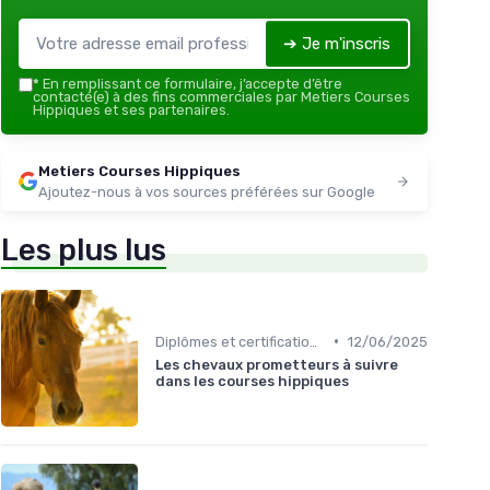
➔ Je m'inscris
*
En remplissant ce formulaire, j’accepte d’être
contacté(e) à des fins commerciales par Metiers Courses
Hippiques et ses partenaires.
Metiers Courses Hippiques
Ajoutez-nous à vos sources préférées sur Google
Les plus lus
•
Diplômes et certifications
12/06/2025
Les chevaux prometteurs à suivre
dans les courses hippiques