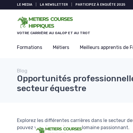
Panneau de gestion des cookies
LE MEDIA
|
LA NEWSLETTER
|
PARTICIPEZ À ENQUÊTE 2025
VOTRE CARRIÈRE AU GALOP ET AU TROT
Formations
Métiers
Meilleurs apprentis de 
Blog
Opportunités professionnell
secteur équestre
Explorez les différentes carrières dans le secteur
pouvez vous lancer dans ce domaine passionnant.