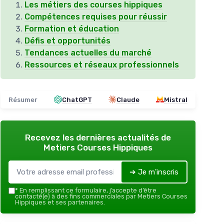
Les métiers des courses hippiques
Compétences requises pour réussir
Formation et éducation
Défis et opportunités
Tendances actuelles du marché
Ressources et réseaux professionnels
Résumer
ChatGPT
Claude
Mistral
Recevez les dernières actualités de
Metiers Courses Hippiques
➔ Je m'inscris
*
En remplissant ce formulaire, j’accepte d’être
contacté(e) à des fins commerciales par Metiers Courses
Hippiques et ses partenaires.