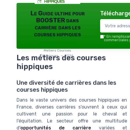
Télécharge
Le Guide ultime pour
BOOSTER dans
carrière dans les
courses hippiques
*
En remplissant
commerciales p
Metiers Courses
Les métiers des courses
Hippiques — 2026
hippiques
Une diversité de carrières dans les
courses hippiques
Dans le vaste univers des courses hippiques en
France, diverses carrières s'ouvrent à ceux qui
cultivent une passion pour le cheval et
l'équitation. Le secteur offre une multitude
d'
opportunités de carrière
variées et