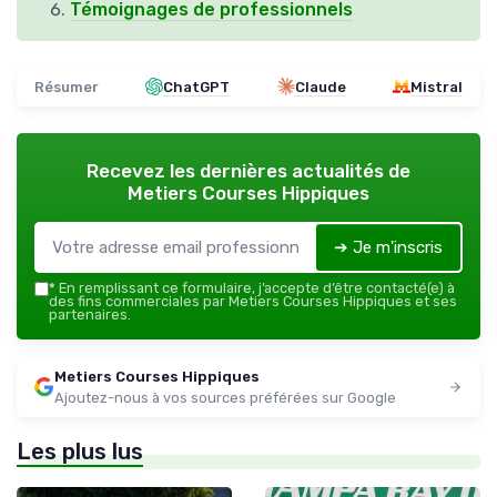
Témoignages de professionnels
Résumer
ChatGPT
Claude
Mistral
Recevez les dernières actualités de
Metiers Courses Hippiques
➔ Je m'inscris
*
En remplissant ce formulaire, j’accepte d’être contacté(e) à
des fins commerciales par Metiers Courses Hippiques et ses
partenaires.
Metiers Courses Hippiques
Ajoutez-nous à vos sources préférées sur Google
Les plus lus