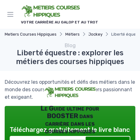
Panneau de gestion des cookies
VOTRE CARRIÈRE AU GALOP ET AU TROT
Metiers Courses Hippiques
Métiers
Jockey
Liberté équest
Blog
Liberté équestre : explorer les
métiers des courses hippiques
Découvrez les opportunités et défis des métiers dans le
monde des courses hippiques, un univers passionnant
et exigeant.
Le Guide ultime pour
BOOSTER dans
carrière dans les
Téléchargez gratuitement le livre blanc
courses hippiques