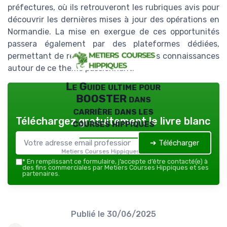
préfectures, où ils retrouveront les rubriques avis pour
découvrir les dernières mises à jour des opérations en
Normandie. La mise en exergue de ces opportunités
passera également par des plateformes dédiées,
permettant de réunir et de partager les connaissances
autour de ce theme passionnant.
Le Guide ultime pour
BOOSTER dans
carrière dans les
Téléchargez gratuitement le livre blanc
courses hippiques
➔ Télécharger
Metiers Courses Hippiques — 2026
*
En remplissant ce formulaire, j’accepte d’être contacté(e) à
des fins commerciales par Metiers Courses Hippiques et ses
partenaires.
Publié le
30/06/2025