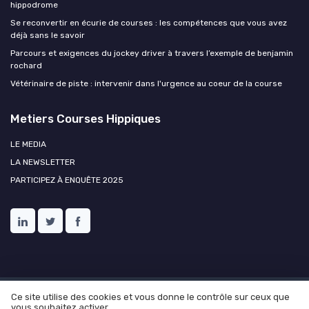
hippodrome
Se reconvertir en écurie de courses : les compétences que vous avez
déjà sans le savoir
Parcours et exigences du jockey driver à travers l’exemple de benjamin
rochard
Vétérinaire de piste : intervenir dans l'urgence au coeur de la course
Metiers Courses Hippiques
LE MEDIA
LA NEWSLETTER
PARTICIPEZ À ENQUÊTE 2025
Ce site utilise des cookies et vous donne le contrôle sur ceux que
Mentions légales
Politique de confidentialité
Ressources
vous souhaitez activer