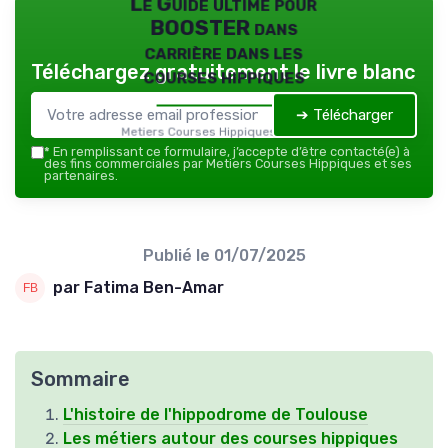
Le Guide ultime pour
BOOSTER dans
carrière dans les
Téléchargez gratuitement le livre blanc
courses hippiques
➔ Télécharger
Metiers Courses Hippiques — 2026
*
En remplissant ce formulaire, j’accepte d’être contacté(e) à
des fins commerciales par Metiers Courses Hippiques et ses
partenaires.
Publié le
01/07/2025
par Fatima Ben-Amar
Sommaire
L'histoire de l'hippodrome de Toulouse
Les métiers autour des courses hippiques