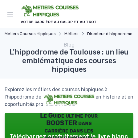
Panneau de gestion des cookies
VOTRE CARRIÈRE AU GALOP ET AU TROT
Metiers Courses Hippiques
Métiers
Directeur d’hippodrome
Blog
L'hippodrome de Toulouse : un lieu
emblématique des courses
hippiques
Explorez les métiers des courses hippiques à
l'hippodrome de Toulouse, un lieu riche en histoire et en
opportunités professionnelles.
Le Guide ultime pour
BOOSTER dans
carrière dans les
Téléchargez gratuitement le livre blanc
courses hippiques